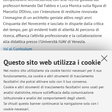
professori Armando Dal Fabbro e Luca Monica sulla figura di
Marcello D'Olivo, con l'intenzione di restituire rinnovata
l'immagine di un architetto geniale attivo negli anni
Cinquanta del Novecento e lasciato in disparte dalla critica
del tempo, per gli evidenti tratti di alterità. Al percorso di
ricerca, affianca l'attività professionale e la collaborazione
alla didattica presso l'Università IUAV di Venezia.
Vai al Curriculum
Questo sito web utilizza i cookie
Contatti
Nel nostro sito utilizziamo sia cookie tecnici necessari per il suo
E-mail:
anna.fabris2@unibo.it
funzionamento, sia cookie e altri strumenti di tracciamento
facoltativi che potrai attivare solo con il tuo consenso.
Cookie e altri strumenti di tracciamento facoltativi sono usati per
analisi statistiche, misure sull'efficacia della comunicazione
Dipartimento di Architettura
istituzionale e analisi dei comportamenti degli utenti.
Viale del Risorgimento 2, Bologna -
Vai alla mappa
Se chiudi questo banner continuerai la navigazione solo con i
cookie necessari.