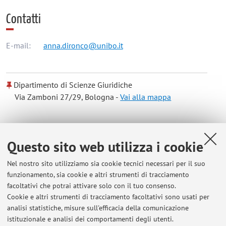
Contatti
E-mail:
anna.dironco@unibo.it
Dipartimento di Scienze Giuridiche
Via Zamboni 27/29, Bologna -
Vai alla mappa
Risorse in rete
Questo sito web utilizza i cookie
ORCID
Nel nostro sito utilizziamo sia cookie tecnici necessari per il suo
funzionamento, sia cookie e altri strumenti di tracciamento
facoltativi che potrai attivare solo con il tuo consenso.
Orario di ricevimento
Cookie e altri strumenti di tracciamento facoltativi sono usati per
analisi statistiche, misure sull'efficacia della comunicazione
Gli studenti sono invitati a contattare la docente via email per
istituzionale e analisi dei comportamenti degli utenti.