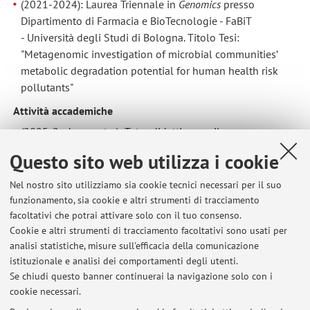
(2021-2024): Laurea Triennale in
Genomics
presso
Dipartimento di Farmacia e BioTecnologie - FaBiT
- Università degli Studi di Bologna. Titolo Tesi:
"Metagenomic investigation of microbial communities’
metabolic degradation potential for human health risk
pollutants"
Attività accademiche
(2025-2nd semestre): Tutor didattico per il corso
ALGORITHMS AND DATA STRUCTURES IN BIOLOGY
[cod.
Questo sito web utilizza i cookie
85301] - [Modulo 2] - Laurea in GENOMICS - Dipartimento
di Farmacia e Biotecnologie
Nel nostro sito utilizziamo sia cookie tecnici necessari per il suo
funzionamento, sia cookie e altri strumenti di tracciamento
Premi
facoltativi che potrai attivare solo con il tuo consenso.
Premio al merito - Seasonal School "AgriDev - Climate
Cookie e altri strumenti di tracciamento facoltativi sono usati per
resilient, biodiversity-based agriculture for sustainable
analisi statistiche, misure sull'efficacia della comunicazione
development" presso la Scuola Superiore Sant'Anna di
istituzionale e analisi dei comportamenti degli utenti.
Pisa
Se chiudi questo banner continuerai la navigazione solo con i
cookie necessari.