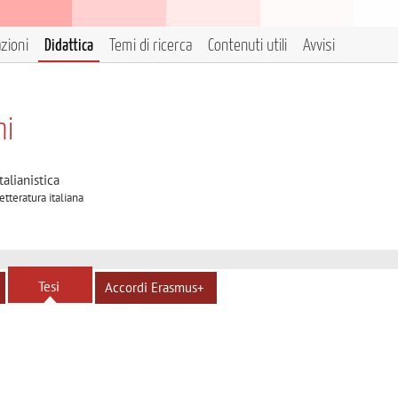
azioni
Didattica
Temi di ricerca
Contenuti utili
Avvisi
ni
talianistica
etteratura italiana
Tesi
Accordi Erasmus+