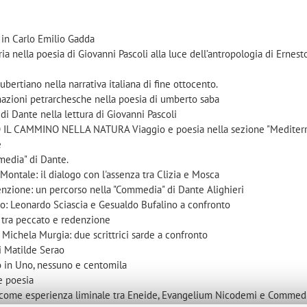
o in Carlo Emilio Gadda
ria nella poesia di Giovanni Pascoli alla luce dell’antropologia di Ernes
aubertiano nella narrativa italiana di fine ottocento.
mazioni petrarchesche nella poesia di umberto saba
o di Dante nella lettura di Giovanni Pascoli
IL CAMMINO NELLA NATURA Viaggio e poesia nella sezione "Mediterr
e
media" di Dante.
Montale: il dialogo con l'assenza tra Clizia e Mosca
nzione: un percorso nella "Commedia" di Dante Alighieri
io: Leonardo Sciascia e Gesualdo Bufalino a confronto
 tra peccato e redenzione
 Michela Murgia: due scrittrici sarde a confronto
di Matilde Serao
l'Io in Uno, nessuno e centomila
 e poesia
si come esperienza liminale tra Eneide, Evangelium Nicodemi e Commed