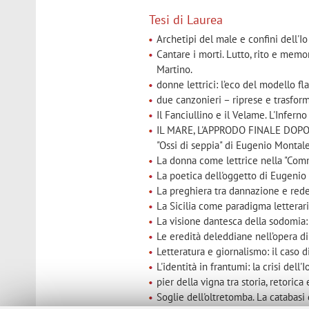
Tesi di Laurea
Archetipi del male e confini dell'I
Cantare i morti. Lutto, rito e memo
Martino.
donne lettrici: l’eco del modello fl
due canzonieri – riprese e trasfor
Il Fanciullino e il Velame. L'Infern
IL MARE, L'APPRODO FINALE DOPO 
"Ossi di seppia" di Eugenio Montal
La donna come lettrice nella "Com
La poetica dell'oggetto di Eugenio 
La preghiera tra dannazione e rede
La Sicilia come paradigma letterar
La visione dantesca della sodomia:
Le eredità deleddiane nell’opera di
Letteratura e giornalismo: il caso 
L'identità in frantumi: la crisi del
pier della vigna tra storia, retorica
Soglie dell'oltretomba. La cataba