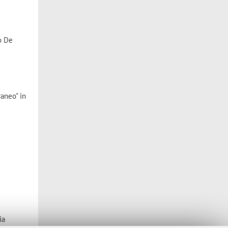
to De
aneo" in
ia