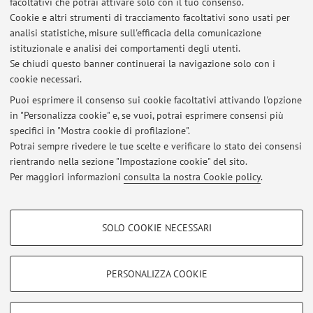
facoltativi che potrai attivare solo con il tuo consenso.
confocale
,
realtà aumentata
,
3D modeling,
laser
e
digital
Cookie e altri strumenti di tracciamento facoltativi sono usati per
therapeutics
)
e delle nuove piattaforme robotiche
(Da
analisi statistiche, misure sull'efficacia della comunicazione
istituzionale e analisi dei comportamenti degli utenti.
Vinci SP, HUGO RAS, Hinotori, Versius, Revo-i, …)
nel
Se chiudi questo banner continuerai la navigazione solo con i
trattamento delle principali neoplasie urologiche
cookie necessari.
Puoi esprimere il consenso sui cookie facoltativi attivando l'opzione
in "Personalizza cookie" e, se vuoi, potrai esprimere consensi più
Ultimi avvisi
specifici in "Mostra cookie di profilazione".
Potrai sempre rivedere le tue scelte e verificare lo stato dei consensi
Al momento non sono presenti avvisi.
rientrando nella sezione "Impostazione cookie" del sito.
Per maggiori informazioni
consulta la nostra Cookie policy
.
COOKIE DI PROFILAZIONE - FACOLTATIVI
SOLO COOKIE NECESSARI
Si tratta di cookie utilizzati per analizzare le caratteristiche della navigazione
Area riservata
degli utenti, creare profili in base al loro comportamento sul sito, per analisi
Accedi tramite
login
per gestire tutti i contenuti del sito.
di marketing.
PERSONALIZZA COOKIE
Mostra cookie di profilazione
© 2026 - ALMA MATER STUDIORUM - Università di Bologna - Via
Google/Youtube Video