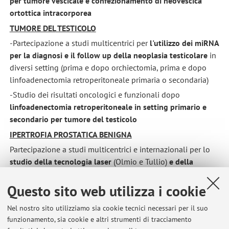
per tumore vescicale e confezionamento di neovescica
ortottica intracorporea
TUMORE DEL
TESTICOLO
-Partecipazione a studi multicentrici per
l'utilizzo dei miRNA
per la diagnosi e il follow up della neoplasia testicolare
in
diversi setting (prima e dopo orchiectomia, prima e dopo
linfoadenectomia retroperitoneale primaria o secondaria)
-Studio dei risultati oncologici e funzionali dopo
linfoadenectomia retroperitoneale in setting primario e
secondario per tumore del testicolo
IPERTROFIA PROSTATICA BENIGNA
Partecipazione a studi multicentrici e internazionali per lo
studio della tecnologia laser
(Olmio e Tullio)
e della
chirurgia robot-assistita
(prostatectomia semplice) nel
trattamento dell’ipertrofia prostatica benigna
Questo sito web utilizza i cookie
NUOVE TECNOLOGIE IN CHIRURGIA ROBOT-ASSISTITA
Nel nostro sito utilizziamo sia cookie tecnici necessari per il suo
Partecipazione a studi multicentrici e internazionali per lo
funzionamento, sia cookie e altri strumenti di tracciamento
studio del ruolo delle nuove tecnologie (
microscopia laser