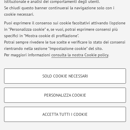
istituzionale e analisi dei comportamenti degli utenti.
Se chiudi questo banner continuerai la navigazione solo con i
cookie necessari.
Ultimi avvisi
Puoi esprimere il consenso sui cookie facoltativi attivando l'opzione
in "Personalizza cookie" e, se vuoi, potrai esprimere consensi più
Al momento non sono presenti avvisi.
specifici in "Mostra cookie di profilazione".
Potrai sempre rivedere le tue scelte e verificare lo stato dei consensi
rientrando nella sezione "Impostazione cookie" del sito.
Per maggiori informazioni
consulta la nostra Cookie policy
.
Area riservata
COOKIE DI PROFILAZIONE - FACOLTATIVI
Accedi tramite
login
per gestire tutti i contenuti del sito.
SOLO COOKIE NECESSARI
Si tratta di cookie utilizzati per analizzare le caratteristiche della navigazione
degli utenti, creare profili in base al loro comportamento sul sito, per analisi
di marketing.
PERSONALIZZA COOKIE
© 2026 - ALMA MATER STUDIORUM - Università di Bologna - Via
Mostra cookie di profilazione
Zamboni, 33 - 40126 Bologna - Partita IVA: 01131710376
Privacy
|
Note legali
|
Impostazioni Cookie
Google/Youtube Video
COOKIE TECNICI - NECESSARI
ACCETTA TUTTI I COOKIE
Facebook
Si tratta di cookie tecnici utilizzati, a titolo esemplificativo, per il corretto
Vimeo
funzionamento del sito, salvare le preferenze di navigazione, per il