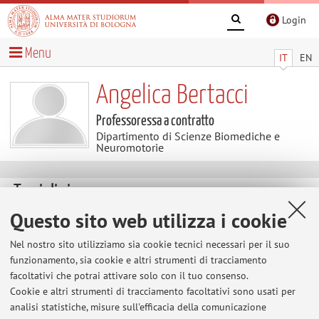
Login
Menu
IT
EN
Angelica Bertacci
Professoressa a contratto
Dipartimento di Scienze Biomediche e
Neuromotorie
Temi di ricerca
Questo sito web utilizza i cookie
Parole chiave:
odontoiatria preventiva, terapia di
mantenimento parodontale e perimplantare, materiali dentari,
Nel nostro sito utilizziamo sia cookie tecnici necessari per il suo
fluoro, microscopia elettronica (SEM, SEM-EDX)
funzionamento, sia cookie e altri strumenti di tracciamento
facoltativi che potrai attivare solo con il tuo consenso.
The information is not available in English. Please go to the
Cookie e altri strumenti di tracciamento facoltativi sono usati per
analisi statistiche, misure sull'efficacia della comunicazione
Italian version
.