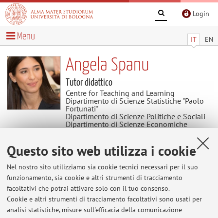
Login
Menu
IT
EN
Angela Spanu
Tutor didattico
Centre for Teaching and Learning
Dipartimento di Scienze Statistiche "Paolo
Fortunati"
Dipartimento di Scienze Politiche e Sociali
Dipartimento di Scienze Economiche
Questo sito web utilizza i cookie
Avvisi
Nel nostro sito utilizziamo sia cookie tecnici necessari per il suo
Al momento non sono presenti avvisi.
funzionamento, sia cookie e altri strumenti di tracciamento
facoltativi che potrai attivare solo con il tuo consenso.
Cookie e altri strumenti di tracciamento facoltativi sono usati per
analisi statistiche, misure sull'efficacia della comunicazione