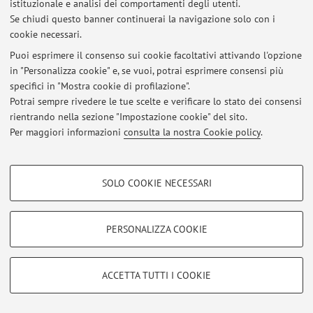
Area riservata
istituzionale e analisi dei comportamenti degli utenti.
Accedi tramite
login
per gestire tutti i contenuti del sito.
Se chiudi questo banner continuerai la navigazione solo con i
cookie necessari.
Puoi esprimere il consenso sui cookie facoltativi attivando l'opzione
© 2026 - ALMA MATER STUDIORUM - Università di Bologna - Via
in "Personalizza cookie" e, se vuoi, potrai esprimere consensi più
Zamboni, 33 - 40126 Bologna - Partita IVA: 01131710376
specifici in "Mostra cookie di profilazione".
Privacy
|
Note legali
|
Impostazioni Cookie
Potrai sempre rivedere le tue scelte e verificare lo stato dei consensi
rientrando nella sezione "Impostazione cookie" del sito.
Per maggiori informazioni
consulta la nostra Cookie policy
.
COOKIE DI PROFILAZIONE - FACOLTATIVI
SOLO COOKIE NECESSARI
Si tratta di cookie utilizzati per analizzare le caratteristiche della navigazione
degli utenti, creare profili in base al loro comportamento sul sito, per analisi
di marketing.
PERSONALIZZA COOKIE
Mostra cookie di profilazione
Google/Youtube Video
COOKIE TECNICI - NECESSARI
ACCETTA TUTTI I COOKIE
Facebook
Si tratta di cookie tecnici utilizzati, a titolo esemplificativo, per il corretto
Vimeo
funzionamento del sito, salvare le preferenze di navigazione, per il