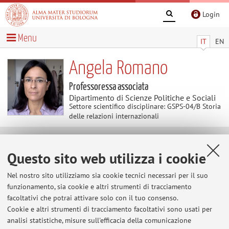
Login
Menu
IT
EN
Angela Romano
Professoressa associata
Dipartimento di Scienze Politiche e Sociali
Settore scientifico disciplinare: GSPS-04/B Storia
delle relazioni internazionali
Avvisi
Questo sito web utilizza i cookie
Al momento non sono presenti avvisi.
Nel nostro sito utilizziamo sia cookie tecnici necessari per il suo
funzionamento, sia cookie e altri strumenti di tracciamento
facoltativi che potrai attivare solo con il tuo consenso.
Cookie e altri strumenti di tracciamento facoltativi sono usati per
Area riservata
analisi statistiche, misure sull'efficacia della comunicazione
Accedi tramite
login
per gestire tutti i contenuti del sito.