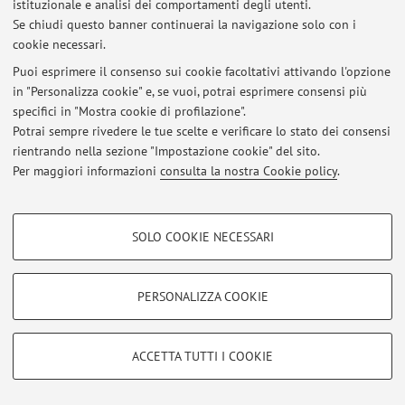
istituzionale e analisi dei comportamenti degli utenti.
Se chiudi questo banner continuerai la navigazione solo con i
cookie necessari.
© 2026 - ALMA MATER STUDIORUM - Università di Bologna - Via
Puoi esprimere il consenso sui cookie facoltativi attivando l'opzione
Zamboni, 33 - 40126 Bologna - Partita IVA: 01131710376
in "Personalizza cookie" e, se vuoi, potrai esprimere consensi più
Privacy
|
Note legali
|
Impostazioni Cookie
specifici in "Mostra cookie di profilazione".
Potrai sempre rivedere le tue scelte e verificare lo stato dei consensi
rientrando nella sezione "Impostazione cookie" del sito.
Per maggiori informazioni
consulta la nostra Cookie policy
.
COOKIE DI PROFILAZIONE - FACOLTATIVI
SOLO COOKIE NECESSARI
Si tratta di cookie utilizzati per analizzare le caratteristiche della navigazione
degli utenti, creare profili in base al loro comportamento sul sito, per analisi
di marketing.
PERSONALIZZA COOKIE
Mostra cookie di profilazione
Google/Youtube Video
COOKIE TECNICI - NECESSARI
ACCETTA TUTTI I COOKIE
Facebook
Si tratta di cookie tecnici utilizzati, a titolo esemplificativo, per il corretto
Vimeo
funzionamento del sito, salvare le preferenze di navigazione, per il