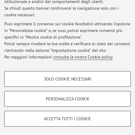
istituzionale e analisi dei comportamenti degli utenti.
Al momento non sono presenti avvisi.
Se chiudi questo banner continuerai la navigazione solo con i
cookie necessari.
Puoi esprimere il consenso sui cookie facoltativi attivando l'opzione
in "Personalizza cookie" e, se vuoi, potrai esprimere consensi più
specifici in "Mostra cookie di profilazione".
Area riservata
Potrai sempre rivedere le tue scelte e verificare lo stato dei consensi
Accedi tramite
login
per gestire tutti i contenuti del sito.
rientrando nella sezione "Impostazione cookie" del sito.
Per maggiori informazioni
consulta la nostra Cookie policy
.
© 2026 - ALMA MATER STUDIORUM - Università di Bologna - Via
COOKIE DI PROFILAZIONE - FACOLTATIVI
Zamboni, 33 - 40126 Bologna - Partita IVA: 01131710376
SOLO COOKIE NECESSARI
Privacy
|
Note legali
|
Impostazioni Cookie
Si tratta di cookie utilizzati per analizzare le caratteristiche della navigazione
degli utenti, creare profili in base al loro comportamento sul sito, per analisi
di marketing.
PERSONALIZZA COOKIE
Mostra cookie di profilazione
Google/Youtube Video
COOKIE TECNICI - NECESSARI
ACCETTA TUTTI I COOKIE
Facebook
Si tratta di cookie tecnici utilizzati, a titolo esemplificativo, per il corretto
Vimeo
funzionamento del sito, salvare le preferenze di navigazione, per il