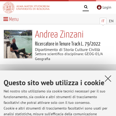
Login
Menu
IT
EN
Andrea Zinzani
Ricercatore in Tenure Track L. 79/2022
Dipartimento di Storia Culture Civiltà
Settore scientifico disciplinare: GEOG-01/A
Geografia
Contenuti utili
Questo sito web utilizza i cookie
Al momento non sono presenti contenuti.
Nel nostro sito utilizziamo sia cookie tecnici necessari per il suo
funzionamento, sia cookie e altri strumenti di tracciamento
facoltativi che potrai attivare solo con il tuo consenso.
Cookie e altri strumenti di tracciamento facoltativi sono usati per
Ultimi avvisi
analisi statistiche, misure sull'efficacia della comunicazione