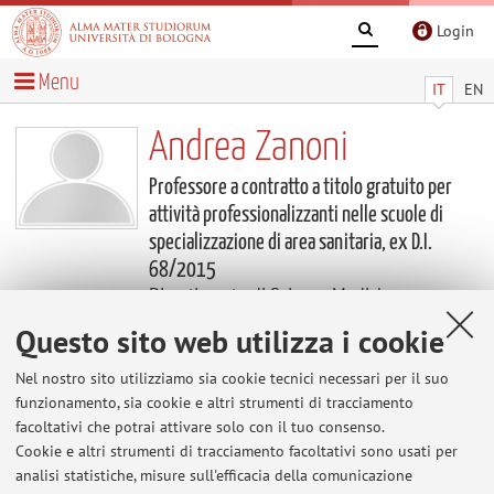
Login
Menu
IT
EN
Andrea Zanoni
Professore a contratto a titolo gratuito per
attività professionalizzanti nelle scuole di
specializzazione di area sanitaria, ex D.I.
68/2015
Dipartimento di Scienze Mediche e
Chirurgiche
Questo sito web utilizza i cookie
Professore a contratto a titolo gratuito
Dipartimento di Scienze Mediche e
Chirurgiche
Nel nostro sito utilizziamo sia cookie tecnici necessari per il suo
funzionamento, sia cookie e altri strumenti di tracciamento
facoltativi che potrai attivare solo con il tuo consenso.
Contenuti utili
Cookie e altri strumenti di tracciamento facoltativi sono usati per
analisi statistiche, misure sull'efficacia della comunicazione