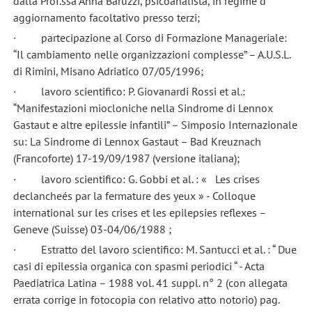
dalla Prof.ssa Anna Baruzzi, psicoanalista, in regime d'
aggiornamento facoltativo presso terzi;
· partecipazione al Corso di Formazione Manageriale:
“Il cambiamento nelle organizzazioni complesse” – A.U.S.L.
di Rimini, Misano Adriatico 07/05/1996;
· lavoro scientifico: P. Giovanardi Rossi et al.:
“Manifestazioni miocloniche nella Sindrome di Lennox
Gastaut e altre epilessie infantili” – Simposio Internazionale
su: La Sindrome di Lennox Gastaut – Bad Kreuznach
(Francoforte) 17-19/09/1987 (versione italiana);
· lavoro scientifico: G. Gobbi et al. : « Les crises
declancheés par la fermature des yeux » - Colloque
international sur les crises et les epilepsies reflexes –
Geneve (Suisse) 03-04/06/1988 ;
· Estratto del lavoro scientifico: M. Santucci et al. : “ Due
casi di epilessia organica con spasmi periodici “ - Acta
Paediatrica Latina – 1988 vol. 41 suppl. n° 2 (con allegata
errata corrige in fotocopia con relativo atto notorio) pag.