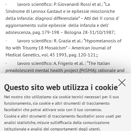
· lavoro scientifico: P. Giovanardi Rossi et al.: “La
Sindrome di Lennox Gastaut e le epilessie miocloniche
della infanzia: diagnosi differenziale” – Atti del II corso d'
aggiornamento sulle epilessie della infanzia e dell'
adolescenza, pag. 179-198 – Bologna 28-31/10/1987;
· lavoro scientifico: R. Grazia et al.: “Hypomelanosis of
Ito with Trisomy 18 Mosaicism” – American Journal of
Medical Genetics, vol. 45 1993, pag. 120-121;;
· lavoro scientifico: A. Frigerio et al. : “The Italian
preadolescent mental health project (PriSMA): rationale and
methods” – Int J Methods Psychiatr Res., 2006; 15(1):22-35;
Questo sito web utilizza i cookie
· lavoro scientifico: A. Frigerio et al. : “Prevalence and
correlates of mental disorders among adolescents in Italy:
Nel nostro sito utilizziamo sia cookie tecnici necessari per il suo
the PriSMA study” – Eur Child Adolesc Psychiatry, 2009 Apr;
funzionamento, sia cookie e altri strumenti di tracciamento
18(4):217-26;
facoltativi che potrai attivare solo con il tuo consenso.
· lavoro scientifico: L. Pedrini et al.: “The Characteristics
Cookie e altri strumenti di tracciamento facoltativi sono usati per
and Activities of Child and Adolescent Mental Health
analisi statistiche, misure sull'efficacia della comunicazione
istituzionale e analisi dei comportamenti degli utenti.
Services in Italy: a Regional Survey” – BMC Psychiatry 2012,