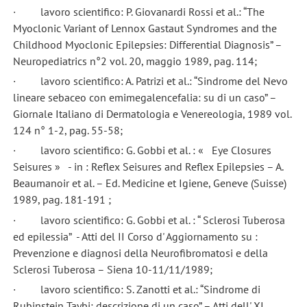
· lavoro scientifico: P. Giovanardi Rossi et al.: “The
Myoclonic Variant of Lennox Gastaut Syndromes and the
Childhood Myoclonic Epilepsies: Differential Diagnosis” –
Neuropediatrics n°2 vol. 20, maggio 1989, pag. 114;
· lavoro scientifico: A. Patrizi et al.: “Sindrome del Nevo
lineare sebaceo con emimegalencefalia: su di un caso” –
Giornale Italiano di Dermatologia e Venereologia, 1989 vol.
124 n° 1-2, pag. 55-58;
· lavoro scientifico: G. Gobbi et al. : « Eye Closures
Seisures » - in : Reflex Seisures and Reflex Epilepsies – A.
Beaumanoir et al. – Ed. Medicine et Igiene, Geneve (Suisse)
1989, pag. 181-191 ;
· lavoro scientifico: G. Gobbi et al. : “ Sclerosi Tuberosa
ed epilessia” - Atti del II Corso d' Aggiornamento su :
Prevenzione e diagnosi della Neurofibromatosi e della
Sclerosi Tuberosa – Siena 10-11/11/1989;
· lavoro scientifico: S. Zanotti et al.: “Sindrome di
Rubinstein Taybi: descrizione di un caso” – Atti dell' XI