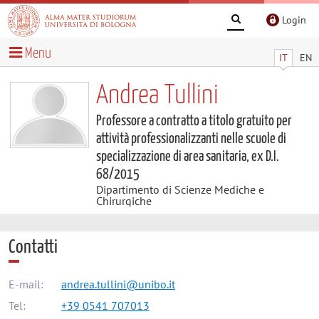
Login
Menu
IT
EN
Andrea Tullini
Professore a contratto a titolo gratuito per
attività professionalizzanti nelle scuole di
specializzazione di area sanitaria, ex D.I.
68/2015
Dipartimento di Scienze Mediche e
Chirurgiche
Contatti
E-mail:
andrea.tullini@unibo.it
Tel:
+39 0541 707013