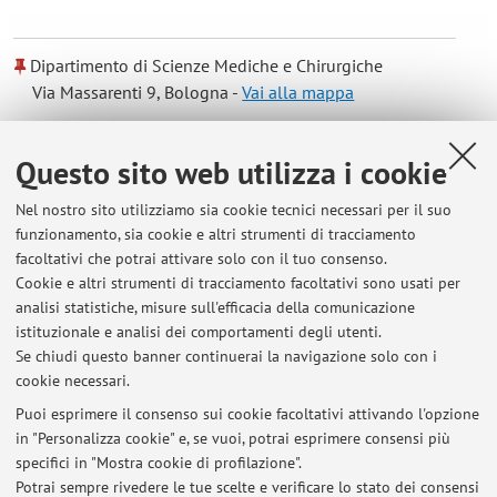
Dipartimento di Scienze Mediche e Chirurgiche
Via Massarenti 9, Bologna -
Vai alla mappa
Orario di ricevimento
Questo sito web utilizza i cookie
Nel nostro sito utilizziamo sia cookie tecnici necessari per il suo
Per comunicare con il Dr. Andrea Tullini, si prega di scrivere al
funzionamento, sia cookie e altri strumenti di tracciamento
seguenti indirizzi:
andrea.tullini@unibo.it
e
facoltativi che potrai attivare solo con il tuo consenso.
andrea.tullini@auslromagna.it
Cookie e altri strumenti di tracciamento facoltativi sono usati per
analisi statistiche, misure sull'efficacia della comunicazione
Tendenzialmente il ricevimento sarà la mezz'ora successiva
istituzionale e analisi dei comportamenti degli utenti.
alla fine delle lezioni
Se chiudi questo banner continuerai la navigazione solo con i
cookie necessari.
Puoi esprimere il consenso sui cookie facoltativi attivando l'opzione
in "Personalizza cookie" e, se vuoi, potrai esprimere consensi più
Ultimi avvisi
specifici in "Mostra cookie di profilazione".
Potrai sempre rivedere le tue scelte e verificare lo stato dei consensi