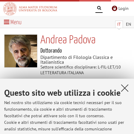
Login
Menu
IT
EN
Andrea Padova
Dottorando
Dipartimento di Filologia Classica e
Italianistica
Settore scientifico disciplinare: L-FIL-LET/10
LETTERATURA ITALIANA
Questo sito web utilizza i cookie
Avvisi
Nel nostro sito utilizziamo sia cookie tecnici necessari per il suo
Al momento non sono presenti avvisi.
funzionamento, sia cookie e altri strumenti di tracciamento
facoltativi che potrai attivare solo con il tuo consenso.
Cookie e altri strumenti di tracciamento facoltativi sono usati per
analisi statistiche, misure sull'efficacia della comunicazione
Area riservata