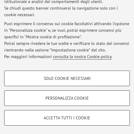
istituzionale e analisi dei comportamenti degli utenti.
Accedi tramite
login
per gestire tutti i contenuti del sito.
Se chiudi questo banner continuerai la navigazione solo con i
cookie necessari.
Puoi esprimere il consenso sui cookie facoltativi attivando l'opzione
© 2026 - ALMA MATER STUDIORUM - Università di Bologna - Via
in "Personalizza cookie" e, se vuoi, potrai esprimere consensi più
Zamboni, 33 - 40126 Bologna - Partita IVA: 01131710376
specifici in "Mostra cookie di profilazione".
Privacy
|
Note legali
|
Impostazioni Cookie
Potrai sempre rivedere le tue scelte e verificare lo stato dei consensi
rientrando nella sezione "Impostazione cookie" del sito.
Per maggiori informazioni
consulta la nostra Cookie policy
.
COOKIE DI PROFILAZIONE - FACOLTATIVI
SOLO COOKIE NECESSARI
Si tratta di cookie utilizzati per analizzare le caratteristiche della navigazione
degli utenti, creare profili in base al loro comportamento sul sito, per analisi
di marketing.
PERSONALIZZA COOKIE
Mostra cookie di profilazione
Google/Youtube Video
COOKIE TECNICI - NECESSARI
ACCETTA TUTTI I COOKIE
Facebook
Si tratta di cookie tecnici utilizzati, a titolo esemplificativo, per il corretto
Vimeo
funzionamento del sito, salvare le preferenze di navigazione, per il