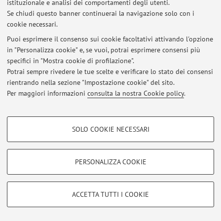
istituzionale e analisi dei comportamenti degli utenti.
Area riservata
Se chiudi questo banner continuerai la navigazione solo con i
cookie necessari.
Accedi tramite
login
per gestire tutti i contenuti del sito.
Puoi esprimere il consenso sui cookie facoltativi attivando l'opzione
in "Personalizza cookie" e, se vuoi, potrai esprimere consensi più
specifici in "Mostra cookie di profilazione".
© 2026 - ALMA MATER STUDIORUM - Università di Bologna - Via
Zamboni, 33 - 40126 Bologna - Partita IVA: 01131710376
Potrai sempre rivedere le tue scelte e verificare lo stato dei consensi
Privacy
|
Note legali
|
Impostazioni Cookie
rientrando nella sezione "Impostazione cookie" del sito.
Per maggiori informazioni
consulta la nostra Cookie policy
.
COOKIE DI PROFILAZIONE - FACOLTATIVI
SOLO COOKIE NECESSARI
Si tratta di cookie utilizzati per analizzare le caratteristiche della navigazione
degli utenti, creare profili in base al loro comportamento sul sito, per analisi
di marketing.
PERSONALIZZA COOKIE
Mostra cookie di profilazione
Google/Youtube Video
COOKIE TECNICI - NECESSARI
ACCETTA TUTTI I COOKIE
Facebook
Si tratta di cookie tecnici utilizzati, a titolo esemplificativo, per il corretto
Vimeo
funzionamento del sito, salvare le preferenze di navigazione, per il