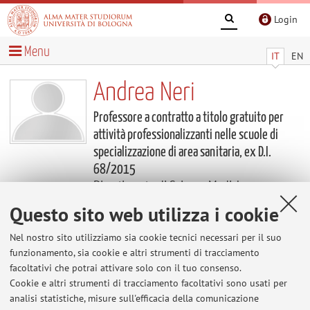
Login
Menu
IT
EN
Andrea Neri
Professore a contratto a titolo gratuito per
attività professionalizzanti nelle scuole di
specializzazione di area sanitaria, ex D.I.
68/2015
Dipartimento di Scienze Mediche e
Chirurgiche
Questo sito web utilizza i cookie
Avvisi
Nel nostro sito utilizziamo sia cookie tecnici necessari per il suo
funzionamento, sia cookie e altri strumenti di tracciamento
facoltativi che potrai attivare solo con il tuo consenso.
Al momento non sono presenti avvisi.
Cookie e altri strumenti di tracciamento facoltativi sono usati per
analisi statistiche, misure sull'efficacia della comunicazione