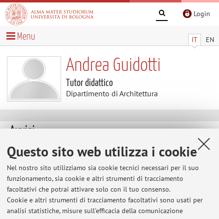
Login
Menu
IT
EN
Andrea Guidotti
Tutor didattico
Dipartimento di Architettura
Avvisi
Questo sito web utilizza i cookie
Appelli di ATTE a settembre e ottobre
Gentili Allievi, ecco le date: Appelli: lunedì 17 settembre
Nel nostro sito utilizziamo sia cookie tecnici necessari per il suo
ore 9.30 aula 2.7.A martedì 2 ottobre ore 9.30
funzionamento, sia cookie e altri strumenti di tracciamento
aula da designare Le liste per le iscrizioni sono esposte in
facoltativi che potrai attivare solo con il tuo consenso.
bacheca Buon studio/vacanza AG
Cookie e altri strumenti di tracciamento facoltativi sono usati per
analisi statistiche, misure sull'efficacia della comunicazione
Pubblicato il: 26 luglio 2012