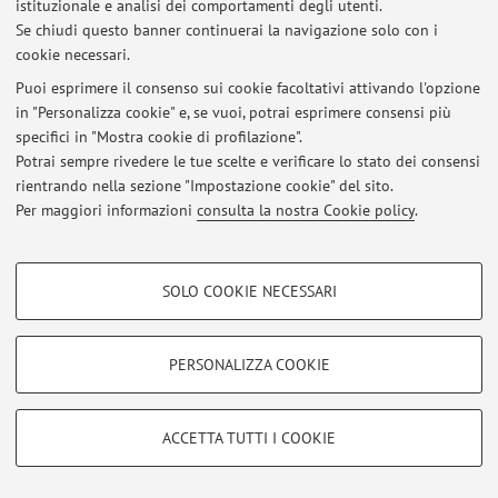
istituzionale e analisi dei comportamenti degli utenti.
Se chiudi questo banner continuerai la navigazione solo con i
cookie necessari.
Puoi esprimere il consenso sui cookie facoltativi attivando l'opzione
Area riservata
in "Personalizza cookie" e, se vuoi, potrai esprimere consensi più
Accedi tramite
login
per gestire tutti i contenuti del sito.
specifici in "Mostra cookie di profilazione".
Potrai sempre rivedere le tue scelte e verificare lo stato dei consensi
rientrando nella sezione "Impostazione cookie" del sito.
© 2026 - ALMA MATER STUDIORUM - Università di Bologna - Via
Per maggiori informazioni
consulta la nostra Cookie policy
.
Zamboni, 33 - 40126 Bologna - Partita IVA: 01131710376
Privacy
|
Note legali
|
Impostazioni Cookie
COOKIE DI PROFILAZIONE - FACOLTATIVI
SOLO COOKIE NECESSARI
Si tratta di cookie utilizzati per analizzare le caratteristiche della navigazione
degli utenti, creare profili in base al loro comportamento sul sito, per analisi
di marketing.
PERSONALIZZA COOKIE
Mostra cookie di profilazione
Google/Youtube Video
COOKIE TECNICI - NECESSARI
ACCETTA TUTTI I COOKIE
Facebook
Si tratta di cookie tecnici utilizzati, a titolo esemplificativo, per il corretto
Vimeo
funzionamento del sito, salvare le preferenze di navigazione, per il