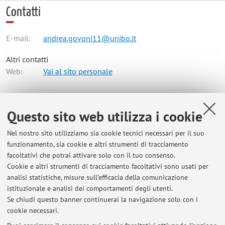
Contatti
E-mail:
andrea.govoni11@unibo.it
Altri contatti
Web:
Vai al sito personale
Dipartimento di Ingegneria dell'Energia Elettrica e
Questo sito web utilizza i cookie
dell'Informazione "Guglielmo Marconi"
Nel nostro sito utilizziamo sia cookie tecnici necessari per il suo
Viale del Risorgimento 2, Bologna -
Vai alla mappa
funzionamento, sia cookie e altri strumenti di tracciamento
facoltativi che potrai attivare solo con il tuo consenso.
Risorse in rete
Cookie e altri strumenti di tracciamento facoltativi sono usati per
analisi statistiche, misure sull'efficacia della comunicazione
istituzionale e analisi dei comportamenti degli utenti.
ORCID
Se chiudi questo banner continuerai la navigazione solo con i
cookie necessari.