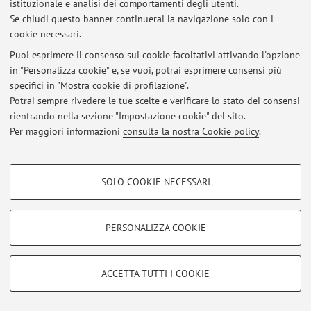
istituzionale e analisi dei comportamenti degli utenti.
Al momento non sono presenti avvisi.
Se chiudi questo banner continuerai la navigazione solo con i
cookie necessari.
Puoi esprimere il consenso sui cookie facoltativi attivando l'opzione
in "Personalizza cookie" e, se vuoi, potrai esprimere consensi più
specifici in "Mostra cookie di profilazione".
Area riservata
Potrai sempre rivedere le tue scelte e verificare lo stato dei consensi
Accedi tramite
login
per gestire tutti i contenuti del sito.
rientrando nella sezione "Impostazione cookie" del sito.
Per maggiori informazioni
consulta la nostra Cookie policy
.
© 2026 - ALMA MATER STUDIORUM - Università di Bologna - Via
COOKIE DI PROFILAZIONE - FACOLTATIVI
Zamboni, 33 - 40126 Bologna - Partita IVA: 01131710376
SOLO COOKIE NECESSARI
Privacy
|
Note legali
|
Impostazioni Cookie
Si tratta di cookie utilizzati per analizzare le caratteristiche della navigazione
degli utenti, creare profili in base al loro comportamento sul sito, per analisi
di marketing.
PERSONALIZZA COOKIE
Mostra cookie di profilazione
Google/Youtube Video
COOKIE TECNICI - NECESSARI
ACCETTA TUTTI I COOKIE
Facebook
Si tratta di cookie tecnici utilizzati, a titolo esemplificativo, per il corretto
Vimeo
funzionamento del sito, salvare le preferenze di navigazione, per il