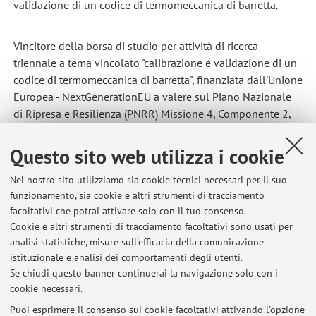
validazione di un codice di termomeccanica di barretta.
Vincitore della borsa di studio per attività di ricerca
triennale a tema vincolato "calibrazione e validazione di un
codice di termomeccanica di barretta", finanziata dall'Unione
Europea - NextGenerationEU a valere sul Piano Nazionale
di Ripresa e Resilienza (PNRR) Missione 4, Componente 2,
Investimento 3.3 (D.M. 117/2023) e da Newcleo S.r.l.
Questo sito web utilizza i cookie
Supervisore
:
Nel nostro sito utilizziamo sia cookie tecnici necessari per il suo
Prof. Matteo Gherardi (Università di Bologna)
funzionamento, sia cookie e altri strumenti di tracciamento
facoltativi che potrai attivare solo con il tuo consenso.
Co-supervisori
:
Cookie e altri strumenti di tracciamento facoltativi sono usati per
Ing. Giacomo Grasso (ENEA)
analisi statistiche, misure sull'efficacia della comunicazione
Prof. Emanuele Ghedini (Università di Bologna)
istituzionale e analisi dei comportamenti degli utenti.
Se chiudi questo banner continuerai la navigazione solo con i
Ing. Daniele Tomatis (Newcleo S.r.l)
cookie necessari.
Puoi esprimere il consenso sui cookie facoltativi attivando l'opzione