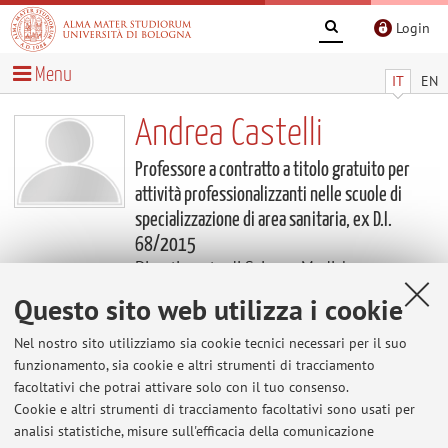
Login
Menu
IT
EN
Andrea Castelli
Professore a contratto a titolo gratuito per
attività professionalizzanti nelle scuole di
specializzazione di area sanitaria, ex D.I.
68/2015
Dipartimento di Scienze Mediche e
Chirurgiche
Questo sito web utilizza i cookie
Contenuti utili
Nel nostro sito utilizziamo sia cookie tecnici necessari per il suo
funzionamento, sia cookie e altri strumenti di tracciamento
facoltativi che potrai attivare solo con il tuo consenso.
Al momento non sono presenti contenuti.
Cookie e altri strumenti di tracciamento facoltativi sono usati per
analisi statistiche, misure sull'efficacia della comunicazione