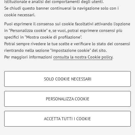
istituzionale e analisi dei comportamenti degli utenti.
Se chiudi questo banner continuerai la navigazione solo con i
Ultimi avvisi
cookie necessari.
Al momento non sono presenti avvisi.
Puoi esprimere il consenso sui cookie facoltativi attivando l'opzione
in "Personalizza cookie" e, se vuoi, potrai esprimere consensi più
specifici in "Mostra cookie di profilazione".
Potrai sempre rivedere le tue scelte e verificare lo stato dei consensi
rientrando nella sezione "Impostazione cookie" del sito.
Per maggiori informazioni
consulta la nostra Cookie policy
.
Area riservata
Accedi tramite
login
per gestire tutti i contenuti del sito.
COOKIE DI PROFILAZIONE - FACOLTATIVI
SOLO COOKIE NECESSARI
Si tratta di cookie utilizzati per analizzare le caratteristiche della navigazione
© 2026 - ALMA MATER STUDIORUM - Università di Bologna - Via
degli utenti, creare profili in base al loro comportamento sul sito, per analisi
Zamboni, 33 - 40126 Bologna - Partita IVA: 01131710376
di marketing.
PERSONALIZZA COOKIE
Privacy
|
Note legali
|
Impostazioni Cookie
Mostra cookie di profilazione
Google/Youtube Video
COOKIE TECNICI - NECESSARI
ACCETTA TUTTI I COOKIE
Facebook
Si tratta di cookie tecnici utilizzati, a titolo esemplificativo, per il corretto
Vimeo
funzionamento del sito, salvare le preferenze di navigazione, per il