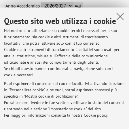
Anno Accademico
Questo sito web utilizza i cookie
87396 - AUDITING - 8 cfu
Nel nostro sito utilizziamo sia cookie tecnici necessari per il suo
Campus:
Bologna
funzionamento, sia cookie e altri strumenti di tracciamento
facoltativi che potrai attivare solo con il tuo consenso.
Corso:
Laurea in Economia aziendale
Cookie e altri strumenti di tracciamento facoltativi sono usati per
Periodo delle lezioni: dal 14 settembre 2026 al 14 ottobre
analisi statistiche, misure sull'efficacia della comunicazione
2026
istituzionale e analisi dei comportamenti degli utenti.
Se chiudi questo banner continuerai la navigazione solo con i
cookie necessari.
Puoi esprimere il consenso sui cookie facoltativi attivando l'opzione
in "Personalizza cookie" e, se vuoi, potrai esprimere consensi più
Ultimi avvisi
specifici in "Mostra cookie di profilazione".
Potrai sempre rivedere le tue scelte e verificare lo stato dei consensi
Al momento non sono presenti avvisi.
rientrando nella sezione "Impostazione cookie" del sito.
Per maggiori informazioni
consulta la nostra Cookie policy
.