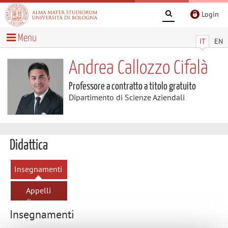
Login
Menu
IT
EN
Andrea Callozzo Cifalà
Professore a contratto a titolo gratuito
Dipartimento di Scienze Aziendali
Didattica
Insegnamenti
Appelli
d'esame
Insegnamenti