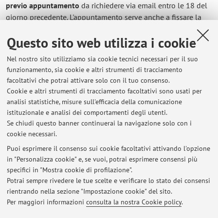
previo appuntamento
da richiedere via email entro le 18 del
giorno precedente. L'appuntamento serve anche a fissare la
modalità di incontro (in presenza, Studio 29, o via Microsoft
Questo sito web utilizza i cookie
Teams) ed è quindi indispensabile.
Nel nostro sito utilizziamo sia cookie tecnici necessari per il suo
funzionamento, sia cookie e altri strumenti di tracciamento
facoltativi che potrai attivare solo con il tuo consenso.
Ultimi avvisi
Cookie e altri strumenti di tracciamento facoltativi sono usati per
analisi statistiche, misure sull'efficacia della comunicazione
Frequenza degli appelli d'esame
istituzionale e analisi dei comportamenti degli utenti.
Pubblicato il: 28 novembre 2024
Se chiudi questo banner continuerai la navigazione solo con i
cookie necessari.
Informazioni per l'esame di "Storia delle Chiese e dei movimenti
religiosi" - Modulo 1, 2022/2023
Puoi esprimere il consenso sui cookie facoltativi attivando l'opzione
Pubblicato il: 09 marzo 2023
in "Personalizza cookie" e, se vuoi, potrai esprimere consensi più
specifici in "Mostra cookie di profilazione".
Esami Storia del cristianesimo per A.A. precedenti al 2021/22
Potrai sempre rivedere le tue scelte e verificare lo stato dei consensi
Pubblicato il: 27 aprile 2022
rientrando nella sezione "Impostazione cookie" del sito.
Per maggiori informazioni
consulta la nostra Cookie policy
.
Tutti gli avvisi