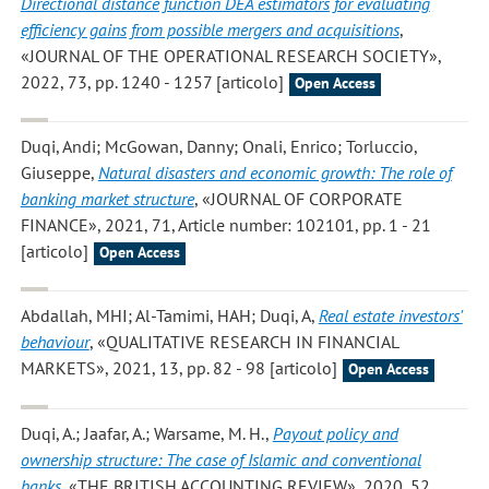
Directional distance function DEA estimators for evaluating
efficiency gains from possible mergers and acquisitions
,
«JOURNAL OF THE OPERATIONAL RESEARCH SOCIETY»,
2022, 73, pp. 1240 - 1257 [articolo]
Open Access
Duqi, Andi; McGowan, Danny; Onali, Enrico; Torluccio,
Giuseppe
,
Natural disasters and economic growth: The role of
banking market structure
, «JOURNAL OF CORPORATE
FINANCE», 2021, 71, Article number: 102101, pp. 1 - 21
[articolo]
Open Access
Abdallah, MHI; Al-Tamimi, HAH; Duqi, A
,
Real estate investors'
behaviour
, «QUALITATIVE RESEARCH IN FINANCIAL
MARKETS», 2021, 13, pp. 82 - 98 [articolo]
Open Access
Duqi, A.; Jaafar, A.; Warsame, M. H.
,
Payout policy and
ownership structure: The case of Islamic and conventional
banks
, «THE BRITISH ACCOUNTING REVIEW», 2020, 52,