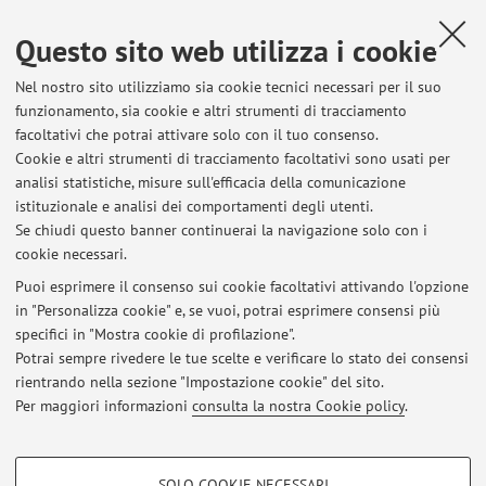
Litterman model: the definition of views based on volatility
Questo sito web utilizza i cookie
forecasts
, «APPLIED FINANCIAL ECONOMICS», 2014, 24, pp.
1285 - 1296 [articolo]
Nel nostro sito utilizziamo sia cookie tecnici necessari per il suo
funzionamento, sia cookie e altri strumenti di tracciamento
facoltativi che potrai attivare solo con il tuo consenso.
1
2
Cookie e altri strumenti di tracciamento facoltativi sono usati per
analisi statistiche, misure sull'efficacia della comunicazione
istituzionale e analisi dei comportamenti degli utenti.
Pubblicazioni antecedenti il 2004
Se chiudi questo banner continuerai la navigazione solo con i
cookie necessari.
Puoi esprimere il consenso sui cookie facoltativi attivando l'opzione
in "Personalizza cookie" e, se vuoi, potrai esprimere consensi più
Ultimi avvisi
specifici in "Mostra cookie di profilazione".
Potrai sempre rivedere le tue scelte e verificare lo stato dei consensi
Al momento non sono presenti avvisi.
rientrando nella sezione "Impostazione cookie" del sito.
Per maggiori informazioni
consulta la nostra Cookie policy
.
COOKIE DI PROFILAZIONE - FACOLTATIVI
SOLO COOKIE NECESSARI