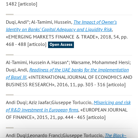
1482 [articolo]
Duqi, Andi*; Al-Tamimi, Hussein
,
The Impact of Owner’s
Identity on Banks’ Capital Adequacy and Liquidity Risk
,
«EMERGING MARKETS FINANCE & TRADE», 2018, 54, pp.
468 - 488 [articolo]
Open Access
Al-Tamimi, Hussein A. Hassan*; Warsame, Mohammed Hersi;
Duqi, Andi
,
Readiness of the UAE banks for the implementation
of Basel III
, «INTERNATIONAL JOURNAL OF ECONOMICS AND
BUSINESS RESEARCH», 2016, 11, pp. 303 - 316 [articolo]
Andi Duqi; Aziz Jaafar;Giuseppe Torluccio
,
Mispricing and risk
of R&D investment in European firms
, «EUROPEAN JOURNAL
OF FINANCE», 2015, 21, pp. 444 - 465 [articolo]
Andi Duqi;Leonardo Franci;Giuseppe Torluccio
,
The Black–