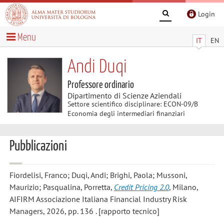
Login
Menu
IT
EN
Andi Duqi
Professore ordinario
Dipartimento di Scienze Aziendali
Settore scientifico disciplinare: ECON-09/B
Economia degli intermediari finanziari
Pubblicazioni
Fiordelisi, Franco; Duqi, Andi; Brighi, Paola; Mussoni,
Maurizio; Pasqualina, Porretta
,
Credit Pricing 2.0
, Milano,
AIFIRM Associazione Italiana Financial Industry Risk
Managers, 2026, pp. 136 . [rapporto tecnico]