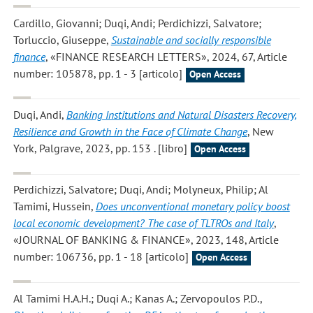
Cardillo, Giovanni; Duqi, Andi; Perdichizzi, Salvatore;
Torluccio, Giuseppe
,
Sustainable and socially responsible
finance
, «FINANCE RESEARCH LETTERS», 2024, 67, Article
number: 105878, pp. 1 - 3 [articolo]
Open Access
Duqi, Andi
,
Banking Institutions and Natural Disasters Recovery,
Resilience and Growth in the Face of Climate Change
, New
York, Palgrave, 2023, pp. 153 . [libro]
Open Access
Perdichizzi, Salvatore; Duqi, Andi; Molyneux, Philip; Al
Tamimi, Hussein
,
Does unconventional monetary policy boost
local economic development? The case of TLTROs and Italy
,
«JOURNAL OF BANKING & FINANCE», 2023, 148, Article
number: 106736, pp. 1 - 18 [articolo]
Open Access
Al Tamimi H.A.H.; Duqi A.; Kanas A.; Zervopoulos P.D.
,