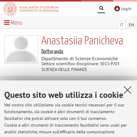
Login
Menu
IT
EN
Anastasiia Panicheva
Dottoranda
Dipartimento di Scienze Economiche
Settore scientifico disciplinare: SECS-P/03
SCIENZA DELLE FINANZE
Avvisi
Questo sito web utilizza i cookie
Al momento non sono presenti avvisi.
Nel nostro sito utilizziamo sia cookie tecnici necessari per il suo
funzionamento, sia cookie e altri strumenti di tracciamento
facoltativi che potrai attivare solo con il tuo consenso.
Cookie e altri strumenti di tracciamento facoltativi sono usati per
Area riservata
analisi statistiche, misure sull'efficacia della comunicazione
Accedi tramite
login
per gestire tutti i contenuti del sito.