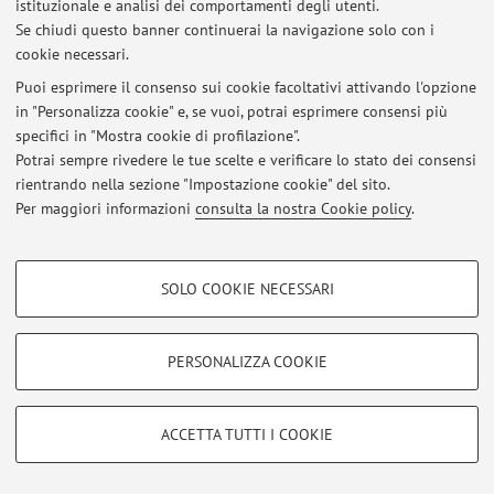
istituzionale e analisi dei comportamenti degli utenti.
Se chiudi questo banner continuerai la navigazione solo con i
cookie necessari.
© 2026 - ALMA MATER STUDIORUM - Università di Bologna - Via
Puoi esprimere il consenso sui cookie facoltativi attivando l'opzione
Zamboni, 33 - 40126 Bologna - Partita IVA: 01131710376
in "Personalizza cookie" e, se vuoi, potrai esprimere consensi più
Privacy
|
Note legali
|
Impostazioni Cookie
specifici in "Mostra cookie di profilazione".
Potrai sempre rivedere le tue scelte e verificare lo stato dei consensi
rientrando nella sezione "Impostazione cookie" del sito.
Per maggiori informazioni
consulta la nostra Cookie policy
.
COOKIE DI PROFILAZIONE - FACOLTATIVI
SOLO COOKIE NECESSARI
Si tratta di cookie utilizzati per analizzare le caratteristiche della navigazione
degli utenti, creare profili in base al loro comportamento sul sito, per analisi
di marketing.
PERSONALIZZA COOKIE
Mostra cookie di profilazione
Google/Youtube Video
COOKIE TECNICI - NECESSARI
ACCETTA TUTTI I COOKIE
Facebook
Si tratta di cookie tecnici utilizzati, a titolo esemplificativo, per il corretto
Vimeo
funzionamento del sito, salvare le preferenze di navigazione, per il