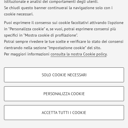
istituzionale e analisi dei comportamenti degli utenti.
Al momento non sono presenti avvisi.
Se chiudi questo banner continuerai la navigazione solo con i
cookie necessari.
Puoi esprimere il consenso sui cookie facoltativi attivando l'opzione
in "Personalizza cookie" e, se vuoi, potrai esprimere consensi più
specifici in "Mostra cookie di profilazione".
Area riservata
Potrai sempre rivedere le tue scelte e verificare lo stato dei consensi
Accedi tramite
login
per gestire tutti i contenuti del sito.
rientrando nella sezione "Impostazione cookie" del sito.
Per maggiori informazioni
consulta la nostra Cookie policy
.
© 2026 - ALMA MATER STUDIORUM - Università di Bologna - Via
COOKIE DI PROFILAZIONE - FACOLTATIVI
Zamboni, 33 - 40126 Bologna - Partita IVA: 01131710376
SOLO COOKIE NECESSARI
Privacy
|
Note legali
|
Impostazioni Cookie
Si tratta di cookie utilizzati per analizzare le caratteristiche della navigazione
degli utenti, creare profili in base al loro comportamento sul sito, per analisi
di marketing.
PERSONALIZZA COOKIE
Mostra cookie di profilazione
Google/Youtube Video
COOKIE TECNICI - NECESSARI
ACCETTA TUTTI I COOKIE
Facebook
Si tratta di cookie tecnici utilizzati, a titolo esemplificativo, per il corretto
Vimeo
funzionamento del sito, salvare le preferenze di navigazione, per il