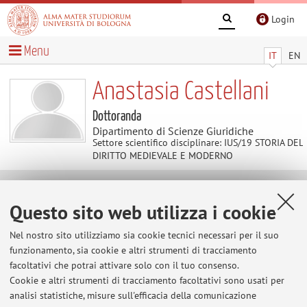
Login
Menu
IT
EN
Anastasia Castellani
Dottoranda
Dipartimento di Scienze Giuridiche
Settore scientifico disciplinare: IUS/19 STORIA DEL
DIRITTO MEDIEVALE E MODERNO
Contenuti utili
Questo sito web utilizza i cookie
Al momento non sono presenti contenuti.
Nel nostro sito utilizziamo sia cookie tecnici necessari per il suo
funzionamento, sia cookie e altri strumenti di tracciamento
facoltativi che potrai attivare solo con il tuo consenso.
Cookie e altri strumenti di tracciamento facoltativi sono usati per
Ultimi avvisi
analisi statistiche, misure sull'efficacia della comunicazione