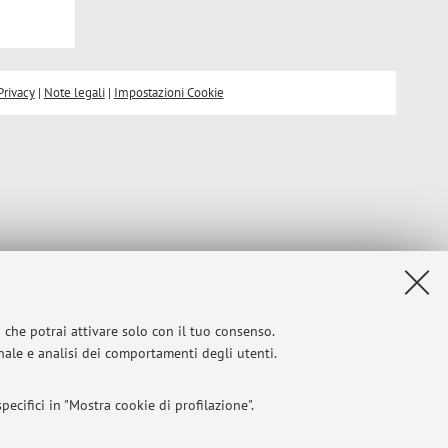
Privacy
|
Note legali
|
Impostazioni Cookie
i che potrai attivare solo con il tuo consenso.
onale e analisi dei comportamenti degli utenti.
ecifici in "Mostra cookie di profilazione".