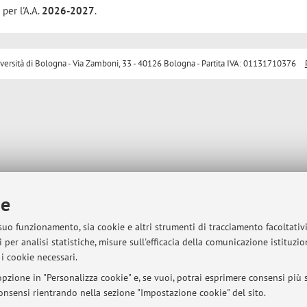
 per l'A.A.
2026-2027
.
sità di Bologna - Via Zamboni, 33 - 40126 Bologna - Partita IVA: 01131710376
ie
 suo funzionamento, sia cookie e altri strumenti di tracciamento facoltativ
 per analisi statistiche, misure sull'efficacia della comunicazione istituzi
i cookie necessari.
pzione in "Personalizza cookie" e, se vuoi, potrai esprimere consensi più sp
 consensi rientrando nella sezione "Impostazione cookie" del sito.