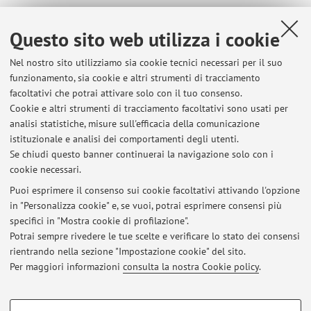
Questo sito web utilizza i cookie
Dipartimento di Scienze Statistiche "Paolo Fortunati"
Nel nostro sito utilizziamo sia cookie tecnici necessari per il suo
Via Belle Arti 41, Bologna -
Vai alla mappa
funzionamento, sia cookie e altri strumenti di tracciamento
facoltativi che potrai attivare solo con il tuo consenso.
Risorse in rete
Cookie e altri strumenti di tracciamento facoltativi sono usati per
analisi statistiche, misure sull'efficacia della comunicazione
istituzionale e analisi dei comportamenti degli utenti.
ORCID
Se chiudi questo banner continuerai la navigazione solo con i
cookie necessari.
Puoi esprimere il consenso sui cookie facoltativi attivando l'opzione
in "Personalizza cookie" e, se vuoi, potrai esprimere consensi più
Ultimi avvisi
specifici in "Mostra cookie di profilazione".
Potrai sempre rivedere le tue scelte e verificare lo stato dei consensi
Al momento non sono presenti avvisi.
rientrando nella sezione "Impostazione cookie" del sito.
Per maggiori informazioni
consulta la nostra Cookie policy
.
COOKIE DI PROFILAZIONE - FACOLTATIVI