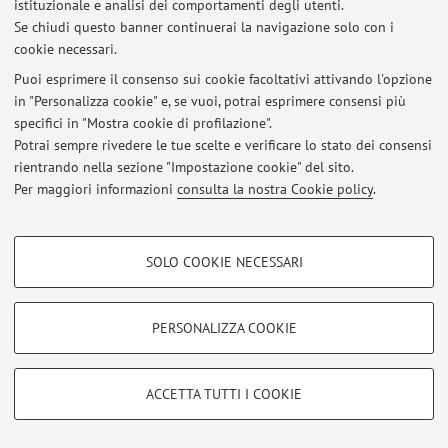
istituzionale e analisi dei comportamenti degli utenti.
Ultimi avvisi
Se chiudi questo banner continuerai la navigazione solo con i
cookie necessari.
Al momento non sono presenti avvisi.
Puoi esprimere il consenso sui cookie facoltativi attivando l'opzione
in "Personalizza cookie" e, se vuoi, potrai esprimere consensi più
specifici in "Mostra cookie di profilazione".
Potrai sempre rivedere le tue scelte e verificare lo stato dei consensi
rientrando nella sezione "Impostazione cookie" del sito.
Area riservata
Per maggiori informazioni
consulta la nostra Cookie policy
.
Accedi tramite
login
per gestire tutti i contenuti del sito.
COOKIE DI PROFILAZIONE - FACOLTATIVI
SOLO COOKIE NECESSARI
© 2026 - ALMA MATER STUDIORUM - Università di Bologna - Via
Si tratta di cookie utilizzati per analizzare le caratteristiche della navigazione
Zamboni, 33 - 40126 Bologna - Partita IVA: 01131710376
degli utenti, creare profili in base al loro comportamento sul sito, per analisi
Privacy
|
Note legali
|
Impostazioni Cookie
di marketing.
PERSONALIZZA COOKIE
Mostra cookie di profilazione
Google/Youtube Video
COOKIE TECNICI - NECESSARI
ACCETTA TUTTI I COOKIE
Facebook
Si tratta di cookie tecnici utilizzati, a titolo esemplificativo, per il corretto
Vimeo
funzionamento del sito, salvare le preferenze di navigazione, per il