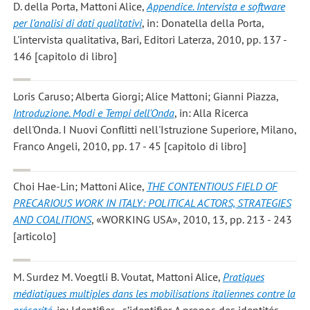
D. della Porta, Mattoni Alice
,
Appendice. Intervista e software
per l’analisi di dati qualitativi
, in: Donatella della Porta,
L'intervista qualitativa, Bari, Editori Laterza, 2010, pp. 137 -
146 [capitolo di libro]
Loris Caruso; Alberta Giorgi; Alice Mattoni; Gianni Piazza
,
Introduzione. Modi e Tempi dell'Onda
, in: Alla Ricerca
dell'Onda. I Nuovi Conflitti nell'Istruzione Superiore, Milano,
Franco Angeli, 2010, pp. 17 - 45 [capitolo di libro]
Choi Hae-Lin; Mattoni Alice
,
THE CONTENTIOUS FIELD OF
PRECARIOUS WORK IN ITALY: POLITICAL ACTORS, STRATEGIES
AND COALITIONS
, «WORKING USA», 2010, 13, pp. 213 - 243
[articolo]
M. Surdez M. Voegtli B. Voutat, Mattoni Alice
,
Pratiques
médiatiques multiples dans les mobilisations italiennes contre la
précarité
, in: Identifier - s’identifier. A propos des identités