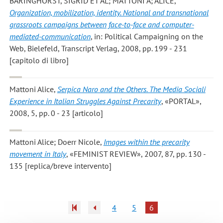
BARINGHORST, SIGRID ET AL; MATTONI A; ALICE
,
Organization, mobilization, identity. National and transnational
grassroots campaigns between face-to-face and computer-
mediated-communication
, in: Political Campaigning on the
Web, Bielefeld, Transcript Verlag, 2008, pp. 199 - 231
[capitolo di libro]
Mattoni Alice
,
Serpica Naro and the Others. The Media Sociali
Experience in Italian Struggles Against Precarity
, «PORTAL»,
2008, 5, pp. 0 - 23 [articolo]
Mattoni Alice; Doerr Nicole
,
Images within the precarity
movement in Italy
, «FEMINIST REVIEW», 2007, 87, pp. 130 -
135 [replica/breve intervento]
4
5
6