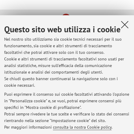
Ultimi avvisi
Questo sito web utilizza i cookie
Al momento non sono presenti avvisi.
Nel nostro sito utilizziamo sia cookie tecnici necessari per il suo
funzionamento, sia cookie e altri strumenti di tracciamento
facoltativi che potrai attivare solo con il tuo consenso.
Cookie e altri strumenti di tracciamento facoltativi sono usati per
analisi statistiche, misure sull'efficacia della comunicazione
istituzionale e analisi dei comportamenti degli utenti.
In evidenza
Se chiudi questo banner continuerai la navigazione solo con i
cookie necessari.
Fresh from the Press, the Handbook of Progressive Politics edited by
Alice Mattoni and Published in March 2025
Puoi esprimere il consenso sui cookie facoltativi attivando l'opzione
in "Personalizza cookie" e, se vuoi, potrai esprimere consensi più
Activists in the Data Stream, Co-Authored by Alice Mattoni and
specifici in "Mostra cookie di profilazione".
Published in May 2024 by Bristol University Press
Potrai sempre rivedere le tue scelte e verificare lo stato dei consensi
rientrando nella sezione "Impostazione cookie" del sito.
Digital Media and Grassroots Anti-Corruption, Edited by Alice
Per maggiori informazioni
consulta la nostra Cookie policy
.
Mattoni and Published in Open Access in May 2024