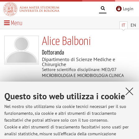
Login
Menu
IT
EN
Alice Balboni
Dottoranda
Dipartimento di Scienze Mediche e
Chirurgiche
Settore scientifico disciplinare: MED/07
MICROBIOLOGIA E MICROBIOLOGIA CLINICA
Questo sito web utilizza i cookie
Contatti
Nel nostro sito utilizziamo sia cookie tecnici necessari per il suo
E-mail:
alice.balboni5@unibo.it
funzionamento, sia cookie e altri strumenti di tracciamento
facoltativi che potrai attivare solo con il tuo consenso.
Cookie e altri strumenti di tracciamento facoltativi sono usati per
analisi statistiche, misure sull'efficacia della comunicazione
Dipartimento di Scienze Mediche e Chirurgiche