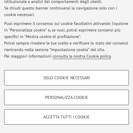
istituzionale e analisi dei comportamenti degli utenti.
Via Massarenti 9, Bologna -
Vai alla mappa
Se chiudi questo banner continuerai la navigazione solo con i
cookie necessari.
Puoi esprimere il consenso sui cookie facoltativi attivando l'opzione
in "Personalizza cookie" e, se vuoi, potrai esprimere consensi più
Ultimi avvisi
specifici in "Mostra cookie di profilazione".
Potrai sempre rivedere le tue scelte e verificare lo stato dei consensi
Al momento non sono presenti avvisi.
rientrando nella sezione "Impostazione cookie" del sito.
Per maggiori informazioni
consulta la nostra Cookie policy
.
COOKIE DI PROFILAZIONE - FACOLTATIVI
SOLO COOKIE NECESSARI
Area riservata
Si tratta di cookie utilizzati per analizzare le caratteristiche della navigazione
degli utenti, creare profili in base al loro comportamento sul sito, per analisi
Accedi tramite
login
per gestire tutti i contenuti del sito.
di marketing.
PERSONALIZZA COOKIE
Mostra cookie di profilazione
© 2026 - ALMA MATER STUDIORUM - Università di Bologna - Via
Google/Youtube Video
COOKIE TECNICI - NECESSARI
Zamboni, 33 - 40126 Bologna - Partita IVA: 01131710376
ACCETTA TUTTI I COOKIE
Facebook
Privacy
|
Note legali
|
Impostazioni Cookie
Si tratta di cookie tecnici utilizzati, a titolo esemplificativo, per il corretto
Vimeo
funzionamento del sito, salvare le preferenze di navigazione, per il