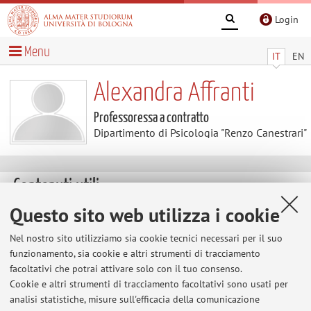
Login
Menu
IT
EN
Alexandra Affranti
Professoressa a contratto
Dipartimento di Psicologia "Renzo Canestrari"
Contenuti utili
Questo sito web utilizza i cookie
Al momento non sono presenti contenuti.
Nel nostro sito utilizziamo sia cookie tecnici necessari per il suo
funzionamento, sia cookie e altri strumenti di tracciamento
facoltativi che potrai attivare solo con il tuo consenso.
Ultimi avvisi
Cookie e altri strumenti di tracciamento facoltativi sono usati per
analisi statistiche, misure sull'efficacia della comunicazione
Al momento non sono presenti avvisi.