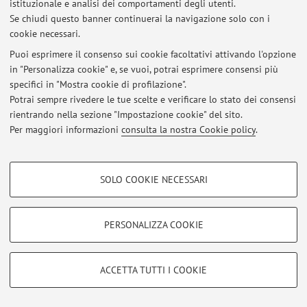
istituzionale e analisi dei comportamenti degli utenti.
Se chiudi questo banner continuerai la navigazione solo con i
cookie necessari.
Puoi esprimere il consenso sui cookie facoltativi attivando l'opzione
in "Personalizza cookie" e, se vuoi, potrai esprimere consensi più
Area riservata
specifici in "Mostra cookie di profilazione".
Accedi tramite
login
per gestire tutti i contenuti del sito.
Potrai sempre rivedere le tue scelte e verificare lo stato dei consensi
rientrando nella sezione "Impostazione cookie" del sito.
Per maggiori informazioni
consulta la nostra Cookie policy
.
© 2026 - ALMA MATER STUDIORUM - Università di Bologna - Via
Zamboni, 33 - 40126 Bologna - Partita IVA: 01131710376
COOKIE DI PROFILAZIONE - FACOLTATIVI
Privacy
|
Note legali
|
Impostazioni Cookie
SOLO COOKIE NECESSARI
Si tratta di cookie utilizzati per analizzare le caratteristiche della navigazione
degli utenti, creare profili in base al loro comportamento sul sito, per analisi
di marketing.
PERSONALIZZA COOKIE
Mostra cookie di profilazione
Google/Youtube Video
COOKIE TECNICI - NECESSARI
ACCETTA TUTTI I COOKIE
Facebook
Si tratta di cookie tecnici utilizzati, a titolo esemplificativo, per il corretto
Vimeo
funzionamento del sito, salvare le preferenze di navigazione, per il