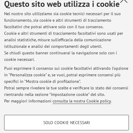
Questo sito web utilizza i cookie
Didattica
Nel nostro sito utilizziamo sia cookie tecnici necessari per il suo
funzionamento, sia cookie e altri strumenti di tracciamento
Attività
facoltativi che potrai attivare solo con il tuo consenso.
Cookie e altri strumenti di tracciamento facoltativi sono usati per
Anno Accademico
analisi statistiche, misure sull'efficacia della comunicazione
istituzionale e analisi dei comportamenti degli utenti.
Se chiudi questo banner continuerai la navigazione solo con i
Non sono presenti attività didattiche per l'A.A.
2026-2027
.
cookie necessari.
Puoi esprimere il consenso sui cookie facoltativi attivando l'opzione
in "Personalizza cookie" e, se vuoi, potrai esprimere consensi più
Ultimi avvisi
specifici in "Mostra cookie di profilazione".
Potrai sempre rivedere le tue scelte e verificare lo stato dei consensi
Al momento non sono presenti avvisi.
rientrando nella sezione "Impostazione cookie" del sito.
Per maggiori informazioni
consulta la nostra Cookie policy
.
COOKIE DI PROFILAZIONE - FACOLTATIVI
SOLO COOKIE NECESSARI
Si tratta di cookie utilizzati per analizzare le caratteristiche della navigazione
Area riservata
degli utenti, creare profili in base al loro comportamento sul sito, per analisi