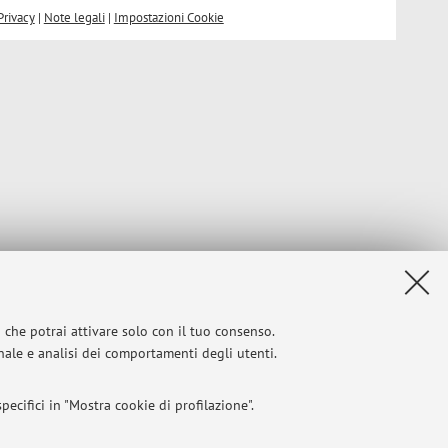
Privacy
|
Note legali
|
Impostazioni Cookie
i che potrai attivare solo con il tuo consenso.
onale e analisi dei comportamenti degli utenti.
ecifici in "Mostra cookie di profilazione".