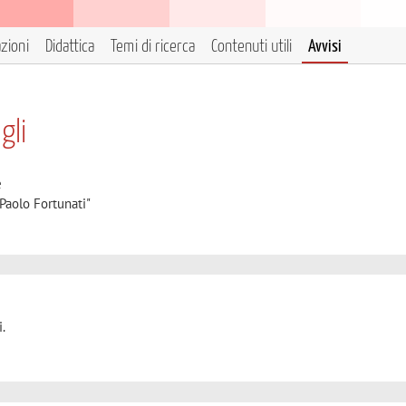
azioni
Didattica
Temi di ricerca
Contenuti utili
Avvisi
gli
e
Paolo Fortunati"
.