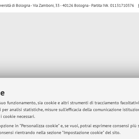
sità di Bologna - Via Zamboni, 33 - 40126 Bologna - Partita IVA: 01131710376
ie
 suo funzionamento, sia cookie e altri strumenti di tracciamento facoltativ
 per analisi statistiche, misure sull'efficacia della comunicazione istituzi
i cookie necessari.
pzione in "Personalizza cookie" e, se vuoi, potrai esprimere consensi più sp
 consensi rientrando nella sezione "Impostazione cookie" del sito.