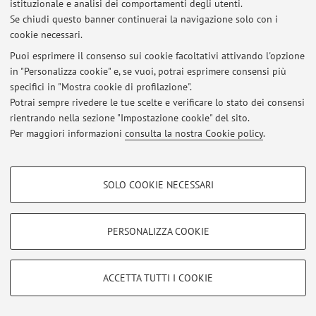
istituzionale e analisi dei comportamenti degli utenti.
Al momento non sono presenti avvisi.
Se chiudi questo banner continuerai la navigazione solo con i
cookie necessari.
Puoi esprimere il consenso sui cookie facoltativi attivando l'opzione
in "Personalizza cookie" e, se vuoi, potrai esprimere consensi più
specifici in "Mostra cookie di profilazione".
Area riservata
Potrai sempre rivedere le tue scelte e verificare lo stato dei consensi
Accedi tramite
login
per gestire tutti i contenuti del sito.
rientrando nella sezione "Impostazione cookie" del sito.
Per maggiori informazioni
consulta la nostra Cookie policy
.
© 2026 - ALMA MATER STUDIORUM - Università di Bologna - Via
COOKIE DI PROFILAZIONE - FACOLTATIVI
Zamboni, 33 - 40126 Bologna - Partita IVA: 01131710376
SOLO COOKIE NECESSARI
Privacy
|
Note legali
|
Impostazioni Cookie
Si tratta di cookie utilizzati per analizzare le caratteristiche della navigazione
degli utenti, creare profili in base al loro comportamento sul sito, per analisi
di marketing.
PERSONALIZZA COOKIE
Mostra cookie di profilazione
Google/Youtube Video
COOKIE TECNICI - NECESSARI
ACCETTA TUTTI I COOKIE
Facebook
Si tratta di cookie tecnici utilizzati, a titolo esemplificativo, per il corretto
Vimeo
funzionamento del sito, salvare le preferenze di navigazione, per il