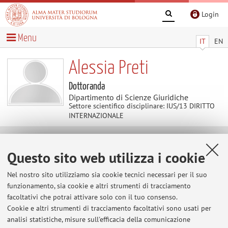
Login
Menu
IT
EN
Alessia Preti
Dottoranda
Dipartimento di Scienze Giuridiche
Settore scientifico disciplinare: IUS/13 DIRITTO
INTERNAZIONALE
Contenuti utili
Questo sito web utilizza i cookie
Al momento non sono presenti contenuti.
Nel nostro sito utilizziamo sia cookie tecnici necessari per il suo
funzionamento, sia cookie e altri strumenti di tracciamento
facoltativi che potrai attivare solo con il tuo consenso.
Cookie e altri strumenti di tracciamento facoltativi sono usati per
Ultimi avvisi
analisi statistiche, misure sull'efficacia della comunicazione