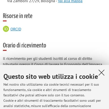
Via Zamboni 27/29, Bologna -
Vai alla mappa
Risorse in rete
ORCID
Orario di ricevimento
Il ricevimento per gli studenti iscritti al corso di diritto
tributario presso il Corso di laurea in Economia dell'impresa
(CLEI) si svolgerà il mercoledì dalle 12:30 alle 13:30 previo
Questo sito web utilizza i cookie
appuntamento, in presenza, presso Palazzo Briolini (aula da
destinarsi) oppure online, a seconda delle esigenze dello
Nel nostro sito utilizziamo sia cookie tecnici necessari per il suo
studente.
funzionamento, sia cookie e altri strumenti di tracciamento
Il ricevimento per gli studenti di Ravenna si svolgerà il
facoltativi che potrai attivare solo con il tuo consenso.
mercoledì previo appuntamento, in presenza oppure online, a
Cookie e altri strumenti di tracciamento facoltativi sono usati per
analisi statistiche, misure sull'efficacia della comunicazione
seconda delle esigenze dello studente, ad orario da