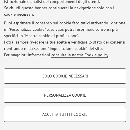
istituzionale e analisi dei comportamenti degli utenti.
Ultimi avvisi
Se chiudi questo banner continuerai la navigazione solo con i
cookie necessari.
Al momento non sono presenti avvisi.
Puoi esprimere il consenso sui cookie facoltativi attivando l'opzione
in "Personalizza cookie" e, se vuoi, potrai esprimere consensi più
specifici in "Mostra cookie di profilazione".
Potrai sempre rivedere le tue scelte e verificare lo stato dei consensi
rientrando nella sezione "Impostazione cookie" del sito.
Area riservata
Per maggiori informazioni
consulta la nostra Cookie policy
.
Accedi tramite
login
per gestire tutti i contenuti del sito.
COOKIE DI PROFILAZIONE - FACOLTATIVI
SOLO COOKIE NECESSARI
© 2026 - ALMA MATER STUDIORUM - Università di Bologna - Via
Si tratta di cookie utilizzati per analizzare le caratteristiche della navigazione
degli utenti, creare profili in base al loro comportamento sul sito, per analisi
Zamboni, 33 - 40126 Bologna - Partita IVA: 01131710376
di marketing.
Privacy
|
Note legali
|
Impostazioni Cookie
PERSONALIZZA COOKIE
Mostra cookie di profilazione
Google/Youtube Video
COOKIE TECNICI - NECESSARI
ACCETTA TUTTI I COOKIE
Facebook
Si tratta di cookie tecnici utilizzati, a titolo esemplificativo, per il corretto
Vimeo
funzionamento del sito, salvare le preferenze di navigazione, per il