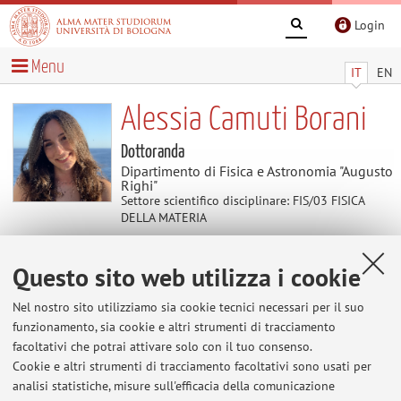
Login
Menu
IT
EN
Alessia Camuti Borani
Dottoranda
Dipartimento di Fisica e Astronomia "Augusto
Righi"
Settore scientifico disciplinare: FIS/03 FISICA
DELLA MATERIA
Questo sito web utilizza i cookie
Temi di ricerca
Nel nostro sito utilizziamo sia cookie tecnici necessari per il suo
Parole chiave:
Tecnologie Quantistiche
Informatica
funzionamento, sia cookie e altri strumenti di tracciamento
Quantistica
Computazione Quantistica
NV-Centers
facoltativi che potrai attivare solo con il tuo consenso.
Cookie e altri strumenti di tracciamento facoltativi sono usati per
analisi statistiche, misure sull'efficacia della comunicazione