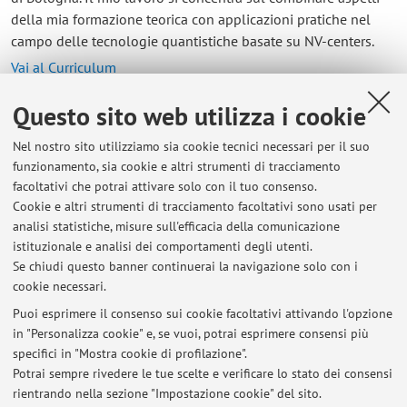
della mia formazione teorica con applicazioni pratiche nel
campo delle tecnologie quantistiche basate su NV-centers.
Vai al Curriculum
Questo sito web utilizza i cookie
Contatti
Nel nostro sito utilizziamo sia cookie tecnici necessari per il suo
E-mail:
alessia.camutiborani@unibo.it
funzionamento, sia cookie e altri strumenti di tracciamento
facoltativi che potrai attivare solo con il tuo consenso.
Cookie e altri strumenti di tracciamento facoltativi sono usati per
analisi statistiche, misure sull'efficacia della comunicazione
Dipartimento di Fisica e Astronomia "Augusto Righi"
istituzionale e analisi dei comportamenti degli utenti.
Viale Berti Pichat 6/2, Bologna -
Vai alla mappa
Se chiudi questo banner continuerai la navigazione solo con i
cookie necessari.
Puoi esprimere il consenso sui cookie facoltativi attivando l'opzione
in "Personalizza cookie" e, se vuoi, potrai esprimere consensi più
Ultimi avvisi
specifici in "Mostra cookie di profilazione".
Potrai sempre rivedere le tue scelte e verificare lo stato dei consensi
Al momento non sono presenti avvisi.
rientrando nella sezione "Impostazione cookie" del sito.