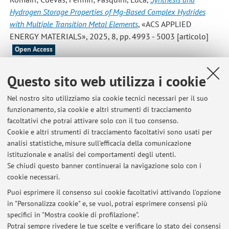
Hydrogen Storage Properties of Mg-Based Complex Hydrides
with Multiple Transition Metal Elements
, «ACS APPLIED
ENERGY MATERIALS», 2025, 8, pp. 4993 - 5003 [articolo]
Open Access
Questo sito web utilizza i cookie
Alessia Barzotti; Angelica Giovagnoli
,
CELLULOSE
HYDROPHOBIZATION FOR SUSTAINABLE PACKAGING
, in: Book
Nel nostro sito utilizziamo sia cookie tecnici necessari per il suo
of abstract Giornata della Chimica dell'Emilia Romagna
funzionamento, sia cookie e altri strumenti di tracciamento
2023, 2023, pp. 1 - 2 (atti di: XXII Giornata della Chimica
facoltativi che potrai attivare solo con il tuo consenso.
dell’Emilia Romagna - Chimica e salute, Parma, 18/12/2023)
Cookie e altri strumenti di tracciamento facoltativi sono usati per
[Contributo in Atti di convegno]
analisi statistiche, misure sull'efficacia della comunicazione
istituzionale e analisi dei comportamenti degli utenti.
Se chiudi questo banner continuerai la navigazione solo con i
cookie necessari.
Puoi esprimere il consenso sui cookie facoltativi attivando l'opzione
in "Personalizza cookie" e, se vuoi, potrai esprimere consensi più
Ultimi avvisi
specifici in "Mostra cookie di profilazione".
Potrai sempre rivedere le tue scelte e verificare lo stato dei consensi