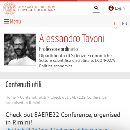
Login
Menu
IT
EN
Alessandro Tavoni
Professore ordinario
Dipartimento di Scienze Economiche
Settore scientifico disciplinare: ECON-02/A
Politica economica
Contenuti utili
Home
>
Contenuti utili
> Check out EAERE22 Conference,
organised in Rimini!
Check out EAERE22 Conference, organised
in Rimini!
Link to the 27th Annual Conference of the European