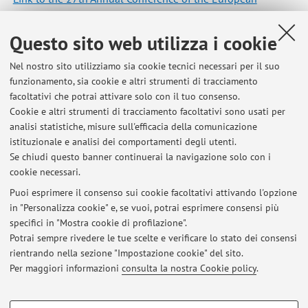
Association of Environmental and Resource Economists
Questo sito web utilizza i cookie
Nel nostro sito utilizziamo sia cookie tecnici necessari per il suo
funzionamento, sia cookie e altri strumenti di tracciamento
Ultimi avvisi
facoltativi che potrai attivare solo con il tuo consenso.
Cookie e altri strumenti di tracciamento facoltativi sono usati per
Editing Special Issue on "Promoting pro-environmental behaviour at
analisi statistiche, misure sull'efficacia della comunicazione
multiple levels"
istituzionale e analisi dei comportamenti degli utenti.
Pubblicato il: 25 febbraio 2025
Se chiudi questo banner continuerai la navigazione solo con i
cookie necessari.
Job announcement: Postdoc(s)
Pubblicato il: 28 aprile 2023
Puoi esprimere il consenso sui cookie facoltativi attivando l'opzione
in "Personalizza cookie" e, se vuoi, potrai esprimere consensi più
specifici in "Mostra cookie di profilazione".
I have been awarded an ERC Consolidator Grant on social tipping
interventions and susatainability norms!
Potrai sempre rivedere le tue scelte e verificare lo stato dei consensi
Pubblicato il: 06 febbraio 2023
rientrando nella sezione "Impostazione cookie" del sito.
Per maggiori informazioni
consulta la nostra Cookie policy
.
Tutti gli avvisi
COOKIE DI PROFILAZIONE - FACOLTATIVI