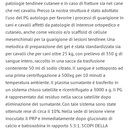
patologie tendinee cutanee e in caso di fratture sia nel cane
che nel cavallo. Presso la nostra struttura è stato adottato
l'uso del PG autologo per favorire i processi di guarigione in
cani e cavalli affetti da patologie di interesse ortopedico e
cutaneo, anche come veicolo e/o scaffold di cellule
mesenchimali per la guarigione di lesioni tendinee. Una
metodica di preparazione del gel è stata standardizzata sia
per cavalli che per cani oltre 25 kg, con prelievo di 350 g di
sangue intero, raccolto in una sacca da trasfusione
contenente 50 ml di sodio citrato. Il sangue è sottoposto ad
una prima centrifugazione a 500xg per 10 minuti a
temperatura ambiente. Il plasma surnatante è trasferito in
un sistema chiuso satellite e ricentrifugato a 3000 x g. Il PG
è rappresentato dal residuo nella sacca satellite dopo
eliminazione del surnatante. Con tale sistema sono state
ottenute rese di circa il 10%. Nella sede di lesione viene
inoculato il PRP e immediatamente dopo gluconato di
calcio e batroxobina in rapporto 5:3:1. SCOPI DELLA