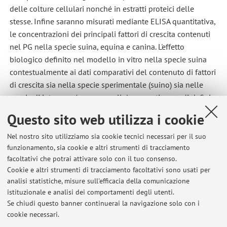
delle colture cellulari nonché in estratti proteici delle
stesse. Infine saranno misurati mediante ELISA quantitativa,
le concentrazioni dei principali fattori di crescita contenuti
nel PG nella specie suina, equina e canina. L'effetto
biologico definito nel modello in vitro nella specie suina
contestualmente ai dati comparativi del contenuto di fattori
di crescita sia nella specie sperimentale (suino) sia nelle
specie di interesse (cane e cavallo) consentiranno di definire
modelli statistici per estrapolare i dati in vitro a successive
Questo sito web utilizza i cookie
valutazioni da eseguire in vivo nel cane e nel cavallo.
Nel nostro sito utilizziamo sia cookie tecnici necessari per il suo
funzionamento, sia cookie e altri strumenti di tracciamento
facoltativi che potrai attivare solo con il tuo consenso.
Ultimi avvisi
Cookie e altri strumenti di tracciamento facoltativi sono usati per
analisi statistiche, misure sull'efficacia della comunicazione
verbalizzazione esami - avviso agli studenti
istituzionale e analisi dei comportamenti degli utenti.
Pubblicato il: 07 luglio 2026
Se chiudi questo banner continuerai la navigazione solo con i
cookie necessari.
Esame di patologia chirurgica e medica del cavallo del 8 luglio 2026