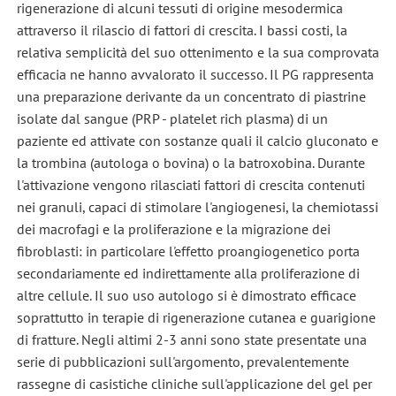
rigenerazione di alcuni tessuti di origine mesodermica
attraverso il rilascio di fattori di crescita. I bassi costi, la
relativa semplicità del suo ottenimento e la sua comprovata
efficacia ne hanno avvalorato il successo. Il PG rappresenta
una preparazione derivante da un concentrato di piastrine
isolate dal sangue (PRP - platelet rich plasma) di un
paziente ed attivate con sostanze quali il calcio gluconato e
la trombina (autologa o bovina) o la batroxobina. Durante
l'attivazione vengono rilasciati fattori di crescita contenuti
nei granuli, capaci di stimolare l'angiogenesi, la chemiotassi
dei macrofagi e la proliferazione e la migrazione dei
fibroblasti: in particolare l'effetto proangiogenetico porta
secondariamente ed indirettamente alla proliferazione di
altre cellule. Il suo uso autologo si è dimostrato efficace
soprattutto in terapie di rigenerazione cutanea e guarigione
di fratture. Negli altimi 2-3 anni sono state presentate una
serie di pubblicazioni sull'argomento, prevalentemente
rassegne di casistiche cliniche sull'applicazione del gel per