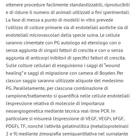
ottenere procedure facilmente standardizzabili, riproducibili
e di ridurre il numero di animali utilizzati a fini sperimentali.
La fase di messa a punto di modelli in vitro prevede
l'utilizzo di colture primarie sia di endoteliali aortiche sia di
endoteliali microvascolari della specie suina. Le cellule
saranno cimentate con PG autologo ed eterologo con o
senza aggiunta di singoli fattori di crescita e con o senza
aggiunta di anticorpi inibitori di specifici fattori di crescita.
Sulle colture cellulari di eseguiranno i saggi di “wound
healing” e saggi di migrazione con camera di Boyden. Per
ciascun saggio saranno utilizzate aliquote del medesimo
PG. Parallelamente, per ciascuna combinazione di
campione/trattamento si quantificà nelle cellule endoteliali
l'espressione relativa di molecole di importanza
neoangiogenetica mediante tecnica real-time PCR. In
particolare si misurerà l'espressione di VEGF, VEGFr, bFGF,
PDGFr, TF, nonché l'attività gelatinolitica (metalloproteinasi
2 e 9) mediante zimografia semiquantitativa nel surnatante