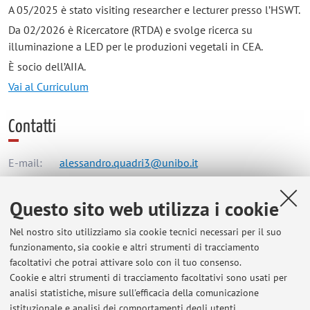
A 05/2025 è stato visiting researcher e lecturer presso l’HSWT.
Da 02/2026 è Ricercatore (RTDA) e svolge ricerca su
illuminazione a LED per le produzioni vegetali in CEA.
È socio dell’AIIA.
Vai al Curriculum
Contatti
E-mail:
alessandro.quadri3@unibo.it
Questo sito web utilizza i cookie
Dipartimento di Scienze e Tecnologie Agro-Alimentari
Nel nostro sito utilizziamo sia cookie tecnici necessari per il suo
Viale Fanin 50, Bologna -
Vai alla mappa
funzionamento, sia cookie e altri strumenti di tracciamento
facoltativi che potrai attivare solo con il tuo consenso.
Risorse in rete
Cookie e altri strumenti di tracciamento facoltativi sono usati per
analisi statistiche, misure sull'efficacia della comunicazione
istituzionale e analisi dei comportamenti degli utenti.