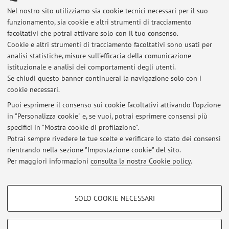
Titolo del progetto: "Marine biological indicators for
Nel nostro sito utilizziamo sia cookie tecnici necessari per il suo
climate- and weather-related hazards."
funzionamento, sia cookie e altri strumenti di tracciamento
facoltativi che potrai attivare solo con il tuo consenso.
07/03/2023 - 05/06/2023
Cookie e altri strumenti di tracciamento facoltativi sono usati per
Erasmus Traineeship, Istanbul University (Turkey)
analisi statistiche, misure sull'efficacia della comunicazione
istituzionale e analisi dei comportamenti degli utenti.
Titolo del progetto: "Gorgonians of the Sea of Marmara:
Se chiudi questo banner continuerai la navigazione solo con i
monitoring of species distribution and reproduction."
cookie necessari.
Puoi esprimere il consenso sui cookie facoltativi attivando l'opzione
in "Personalizza cookie" e, se vuoi, potrai esprimere consensi più
Ultimi avvisi
specifici in "Mostra cookie di profilazione".
Potrai sempre rivedere le tue scelte e verificare lo stato dei consensi
Al momento non sono presenti avvisi.
rientrando nella sezione "Impostazione cookie" del sito.
Per maggiori informazioni
consulta la nostra Cookie policy
.
COOKIE DI PROFILAZIONE - FACOLTATIVI
SOLO COOKIE NECESSARI
Si tratta di cookie utilizzati per analizzare le caratteristiche della navigazione
Area riservata
degli utenti, creare profili in base al loro comportamento sul sito, per analisi
Accedi tramite
login
per gestire tutti i contenuti del sito.
di marketing.