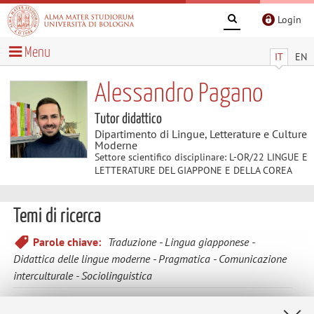
Login
Menu
IT
EN
Alessandro Pagano
Tutor didattico
Dipartimento di Lingue, Letterature e Culture
Moderne
Settore scientifico disciplinare: L-OR/22 LINGUE E
LETTERATURE DEL GIAPPONE E DELLA COREA
Temi di ricerca
Parole chiave:
Traduzione
Lingua giapponese
Didattica delle lingue moderne
Pragmatica
Comunicazione
interculturale
Sociolinguistica
I principali temi della ricerca riguardano la linguistica