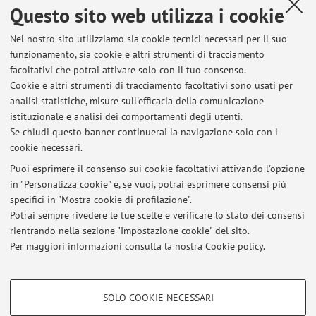
Questo sito web utilizza i cookie
applicata, la percezione e successiva traduzione in italiano
della forma gentile e onorifica della lingua giapponese, la
Nel nostro sito utilizziamo sia cookie tecnici necessari per il suo
traduttologia in generale, le diverse forme di
funzionamento, sia cookie e altri strumenti di tracciamento
apprendimento linguistico, la sociolinguistica e la
facoltativi che potrai attivare solo con il tuo consenso.
pragmatica. Inoltre, in ambito glottodidattico, particolari
Cookie e altri strumenti di tracciamento facoltativi sono usati per
interessi sono legati alla comunicazione interculturale, alla
analisi statistiche, misure sull'efficacia della comunicazione
istituzionale e analisi dei comportamenti degli utenti.
traduzione come strategia di apprendimento linguistico, e
Se chiudi questo banner continuerai la navigazione solo con i
alla pratica del
translanguaging.
cookie necessari.
Puoi esprimere il consenso sui cookie facoltativi attivando l'opzione
in "Personalizza cookie" e, se vuoi, potrai esprimere consensi più
Ultimi avvisi
specifici in "Mostra cookie di profilazione".
Potrai sempre rivedere le tue scelte e verificare lo stato dei consensi
Al momento non sono presenti avvisi.
rientrando nella sezione "Impostazione cookie" del sito.
Per maggiori informazioni
consulta la nostra Cookie policy
.
COOKIE DI PROFILAZIONE - FACOLTATIVI
SOLO COOKIE NECESSARI
Si tratta di cookie utilizzati per analizzare le caratteristiche della navigazione
Area riservata