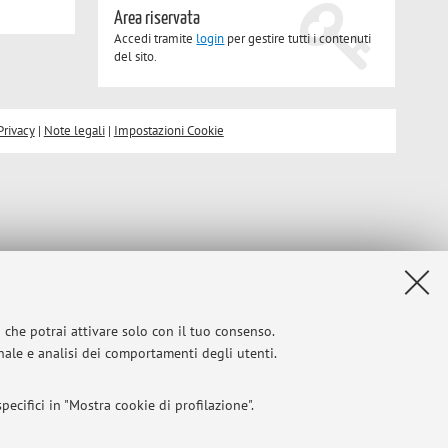
Area riservata
Accedi tramite
login
per gestire tutti i contenuti
del sito.
Privacy
|
Note legali
|
Impostazioni Cookie
i che potrai attivare solo con il tuo consenso.
onale e analisi dei comportamenti degli utenti.
ecifici in "Mostra cookie di profilazione".