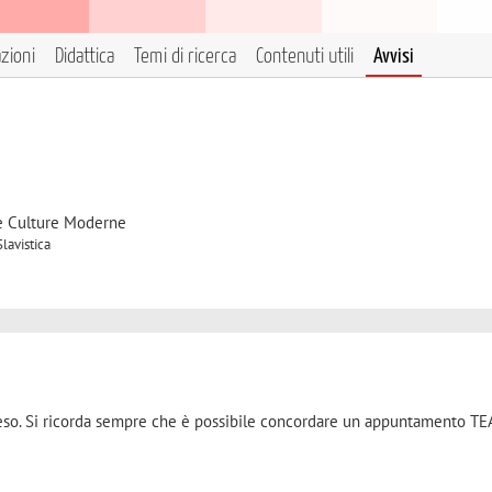
azioni
Didattica
Temi di ricerca
Contenuti utili
Avvisi
 e Culture Moderne
lavistica
peso. Si ricorda sempre che è possibile concordare un appuntamento T