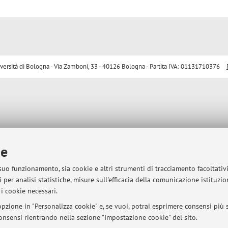
sità di Bologna - Via Zamboni, 33 - 40126 Bologna - Partita IVA: 01131710376
ie
 suo funzionamento, sia cookie e altri strumenti di tracciamento facoltativ
 per analisi statistiche, misure sull'efficacia della comunicazione istituzi
i cookie necessari.
pzione in "Personalizza cookie" e, se vuoi, potrai esprimere consensi più sp
 consensi rientrando nella sezione "Impostazione cookie" del sito.