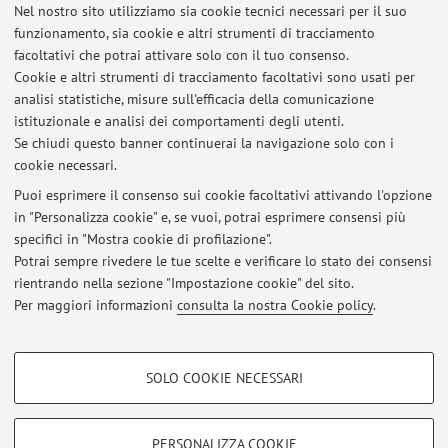
Nel nostro sito utilizziamo sia cookie tecnici necessari per il suo
Strategic Analysis.
funzionamento, sia cookie e altri strumenti di tracciamento
Towards improving breast cancer detection: Evaluating
facoltativi che potrai attivare solo con il tuo consenso.
the efficiency of supervised machine learning methods in
Cookie e altri strumenti di tracciamento facoltativi sono usati per
diagnostic applications
analisi statistiche, misure sull'efficacia della comunicazione
Web scraping for data science: from static to dynamic data
istituzionale e analisi dei comportamenti degli utenti.
collection in sport statistics
Se chiudi questo banner continuerai la navigazione solo con i
cookie necessari.
Puoi esprimere il consenso sui cookie facoltativi attivando l'opzione
in "Personalizza cookie" e, se vuoi, potrai esprimere consensi più
Ultimi avvisi
specifici in "Mostra cookie di profilazione".
Potrai sempre rivedere le tue scelte e verificare lo stato dei consensi
Al momento non sono presenti avvisi.
rientrando nella sezione "Impostazione cookie" del sito.
Per maggiori informazioni
consulta la nostra Cookie policy
.
COOKIE DI PROFILAZIONE - FACOLTATIVI
SOLO COOKIE NECESSARI
Si tratta di cookie utilizzati per analizzare le caratteristiche della navigazione
Area riservata
degli utenti, creare profili in base al loro comportamento sul sito, per analisi
Accedi tramite
login
per gestire tutti i contenuti del sito.
di marketing.
PERSONALIZZA COOKIE