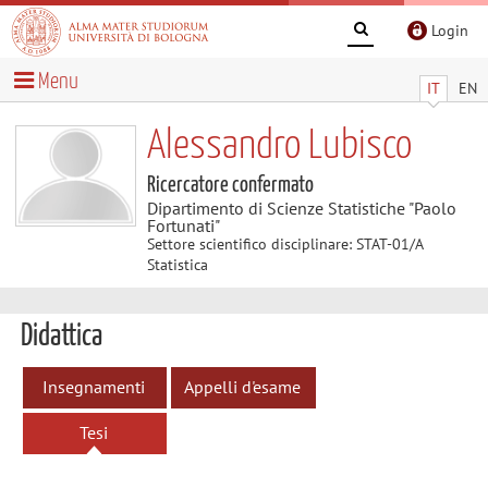
Login
Menu
IT
EN
Alessandro Lubisco
Ricercatore confermato
Dipartimento di Scienze Statistiche "Paolo
Fortunati"
Settore scientifico disciplinare: STAT-01/A
Statistica
Didattica
Insegnamenti
Appelli d'esame
Tesi