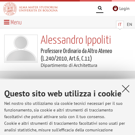
Login
Menu
IT
EN
Alessandro Ippoliti
Professore Ordinario da Altro Ateneo
(L.240/2010, Art.6, C.11)
Dipartimento di Architettura
Avvisi
Questo sito web utilizza i cookie
Al momento non sono presenti avvisi.
Nel nostro sito utilizziamo sia cookie tecnici necessari per il suo
funzionamento, sia cookie e altri strumenti di tracciamento
facoltativi che potrai attivare solo con il tuo consenso.
Area riservata
Cookie e altri strumenti di tracciamento facoltativi sono usati per
analisi statistiche, misure sull'efficacia della comunicazione
Accedi tramite
login
per gestire tutti i contenuti del sito.