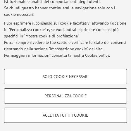
istituzionale e analisi dei comportamenti degli utenti.
Se chiudi questo banner continuerai la navigazione solo con i
cookie necessari.
© 2026 - ALMA MATER STUDIORUM - Università di Bologna - Via
Zamboni, 33 - 40126 Bologna - Partita IVA: 01131710376
Puoi esprimere il consenso sui cookie facoltativi attivando l'opzione
Privacy
|
Note legali
|
Impostazioni Cookie
in "Personalizza cookie" e, se vuoi, potrai esprimere consensi più
specifici in "Mostra cookie di profilazione".
Potrai sempre rivedere le tue scelte e verificare lo stato dei consensi
rientrando nella sezione "Impostazione cookie" del sito.
Per maggiori informazioni
consulta la nostra Cookie policy
.
COOKIE DI PROFILAZIONE - FACOLTATIVI
SOLO COOKIE NECESSARI
Si tratta di cookie utilizzati per analizzare le caratteristiche della navigazione
degli utenti, creare profili in base al loro comportamento sul sito, per analisi
di marketing.
PERSONALIZZA COOKIE
Mostra cookie di profilazione
Google/Youtube Video
COOKIE TECNICI - NECESSARI
ACCETTA TUTTI I COOKIE
Facebook
Si tratta di cookie tecnici utilizzati, a titolo esemplificativo, per il corretto
Vimeo
funzionamento del sito, salvare le preferenze di navigazione, per il