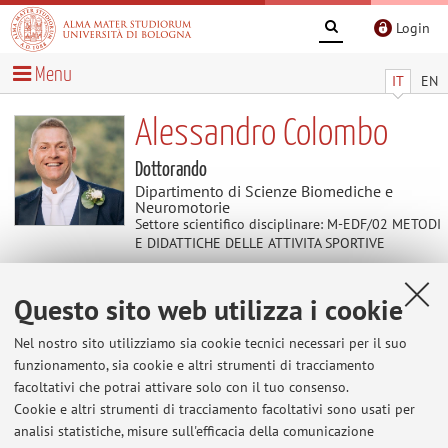
Login
Menu
IT
EN
Alessandro Colombo
Dottorando
Dipartimento di Scienze Biomediche e
Neuromotorie
Settore scientifico disciplinare: M-EDF/02 METODI
E DIDATTICHE DELLE ATTIVITA SPORTIVE
Questo sito web utilizza i cookie
Avvisi
Nel nostro sito utilizziamo sia cookie tecnici necessari per il suo
Al momento non sono presenti avvisi.
funzionamento, sia cookie e altri strumenti di tracciamento
facoltativi che potrai attivare solo con il tuo consenso.
Cookie e altri strumenti di tracciamento facoltativi sono usati per
analisi statistiche, misure sull'efficacia della comunicazione
Area riservata