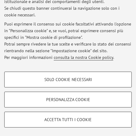
istituzionale e analisi dei comportamenti degli utenti.
Accedi tramite
login
per gestire tutti i contenuti del sito.
Se chiudi questo banner continuerai la navigazione solo con i
cookie necessari.
Puoi esprimere il consenso sui cookie facoltativi attivando l'opzione
© 2026 - ALMA MATER STUDIORUM - Università di Bologna - Via
in "Personalizza cookie" e, se vuoi, potrai esprimere consensi più
Zamboni, 33 - 40126 Bologna - Partita IVA: 01131710376
specifici in "Mostra cookie di profilazione".
Privacy
|
Note legali
|
Impostazioni Cookie
Potrai sempre rivedere le tue scelte e verificare lo stato dei consensi
rientrando nella sezione "Impostazione cookie" del sito.
Per maggiori informazioni
consulta la nostra Cookie policy
.
COOKIE DI PROFILAZIONE - FACOLTATIVI
SOLO COOKIE NECESSARI
Si tratta di cookie utilizzati per analizzare le caratteristiche della navigazione
degli utenti, creare profili in base al loro comportamento sul sito, per analisi
di marketing.
PERSONALIZZA COOKIE
Mostra cookie di profilazione
Google/Youtube Video
COOKIE TECNICI - NECESSARI
ACCETTA TUTTI I COOKIE
Facebook
Si tratta di cookie tecnici utilizzati, a titolo esemplificativo, per il corretto
Vimeo
funzionamento del sito, salvare le preferenze di navigazione, per il