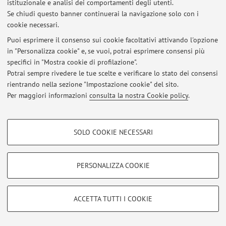
istituzionale e analisi dei comportamenti degli utenti.
Se chiudi questo banner continuerai la navigazione solo con i
Al momento non sono presenti avvisi.
cookie necessari.
Puoi esprimere il consenso sui cookie facoltativi attivando l'opzione
in "Personalizza cookie" e, se vuoi, potrai esprimere consensi più
specifici in "Mostra cookie di profilazione".
Potrai sempre rivedere le tue scelte e verificare lo stato dei consensi
Area riservata
rientrando nella sezione "Impostazione cookie" del sito.
Accedi tramite
login
per gestire tutti i contenuti del sito.
Per maggiori informazioni
consulta la nostra Cookie policy
.
COOKIE DI PROFILAZIONE - FACOLTATIVI
© 2026 - ALMA MATER STUDIORUM - Università di Bologna - Via
SOLO COOKIE NECESSARI
Zamboni, 33 - 40126 Bologna - Partita IVA: 01131710376
Si tratta di cookie utilizzati per analizzare le caratteristiche della navigazione
Privacy
|
Note legali
|
Impostazioni Cookie
degli utenti, creare profili in base al loro comportamento sul sito, per analisi
di marketing.
PERSONALIZZA COOKIE
Mostra cookie di profilazione
Google/Youtube Video
COOKIE TECNICI - NECESSARI
ACCETTA TUTTI I COOKIE
Facebook
Si tratta di cookie tecnici utilizzati, a titolo esemplificativo, per il corretto
Vimeo
funzionamento del sito, salvare le preferenze di navigazione, per il