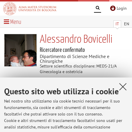
Login
Menu
IT
EN
Alessandro Bovicelli
Ricercatore confermato
Dipartimento di Scienze Mediche e
Chirurgiche
Settore scientifico disciplinare: MEDS-21/A
Ginecologia e ostetricia
Questo sito web utilizza i cookie
Contenuti utili
Nel nostro sito utilizziamo sia cookie tecnici necessari per il suo
Al momento non sono presenti contenuti.
funzionamento, sia cookie e altri strumenti di tracciamento
facoltativi che potrai attivare solo con il tuo consenso.
Cookie e altri strumenti di tracciamento facoltativi sono usati per
analisi statistiche, misure sull'efficacia della comunicazione
Ultimi avvisi