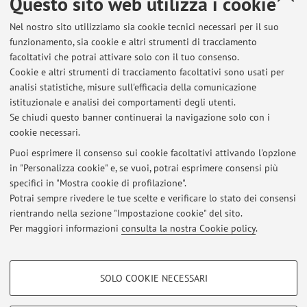
Questo sito web utilizza i cookie
Dipartimento di Chimica "Giacomo Ciamician"
Nel nostro sito utilizziamo sia cookie tecnici necessari per il suo
Via Gobetti 85, Bologna -
Vai alla mappa
funzionamento, sia cookie e altri strumenti di tracciamento
facoltativi che potrai attivare solo con il tuo consenso.
Risorse in rete
Cookie e altri strumenti di tracciamento facoltativi sono usati per
analisi statistiche, misure sull'efficacia della comunicazione
istituzionale e analisi dei comportamenti degli utenti.
ORCID
Se chiudi questo banner continuerai la navigazione solo con i
cookie necessari.
Puoi esprimere il consenso sui cookie facoltativi attivando l'opzione
in "Personalizza cookie" e, se vuoi, potrai esprimere consensi più
Ultimi avvisi
specifici in "Mostra cookie di profilazione".
Potrai sempre rivedere le tue scelte e verificare lo stato dei consensi
Al momento non sono presenti avvisi.
rientrando nella sezione "Impostazione cookie" del sito.
Per maggiori informazioni
consulta la nostra Cookie policy
.
COOKIE DI PROFILAZIONE - FACOLTATIVI
SOLO COOKIE NECESSARI
Area riservata
Si tratta di cookie utilizzati per analizzare le caratteristiche della navigazione
degli utenti, creare profili in base al loro comportamento sul sito, per analisi
Accedi tramite
login
per gestire tutti i contenuti del sito.