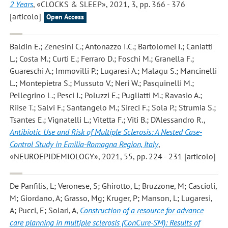
2 Years
, «CLOCKS & SLEEP», 2021, 3, pp. 366 - 376
[articolo]
Open Access
Baldin E.; Zenesini C.; Antonazzo I.C.; Bartolomei I.; Caniatti
L.; Costa M.; Curti E.; Ferraro D.; Foschi M.; Granella F.;
Guareschi A.; Immovilli P.; Lugaresi A.; Malagu S.; Mancinelli
L.; Montepietra S.; Mussuto V.; Neri W.; Pasquinelli M.;
Pellegrino L.; Pesci I.; Poluzzi E.; Pugliatti M.; Ravasio A.;
Riise T.; Salvi F.; Santangelo M.; Sireci F.; Sola P.; Strumia S.;
Tsantes E.; Vignatelli L.; Vitetta F.; Viti B.; D'Alessandro R.
,
Antibiotic Use and Risk of Multiple Sclerosis: A Nested Case-
Control Study in Emilia-Romagna Region, Italy
,
«NEUROEPIDEMIOLOGY», 2021, 55, pp. 224 - 231 [articolo]
De Panfilis, L; Veronese, S; Ghirotto, L; Bruzzone, M; Cascioli,
M; Giordano, A; Grasso, Mg; Kruger, P; Manson, L; Lugaresi,
A; Pucci, E; Solari, A
,
Construction of a resource for advance
care planning in multiple sclerosis (ConCure-SM): Results of