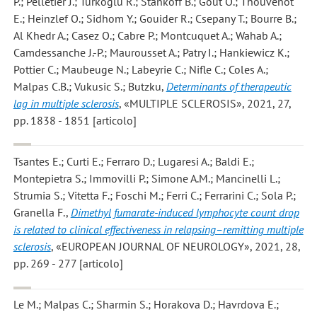
P.; Pelletier J.; Turkoglu R.; Stankoff B.; Gout O.; Thouvenot
E.; Heinzlef O.; Sidhom Y.; Gouider R.; Csepany T.; Bourre B.;
Al Khedr A.; Casez O.; Cabre P.; Montcuquet A.; Wahab A.;
Camdessanche J.-P.; Maurousset A.; Patry I.; Hankiewicz K.;
Pottier C.; Maubeuge N.; Labeyrie C.; Nifle C.; Coles A.;
Malpas C.B.; Vukusic S.; Butzku
,
Determinants of therapeutic
lag in multiple sclerosis
, «MULTIPLE SCLEROSIS», 2021, 27,
pp. 1838 - 1851 [articolo]
Tsantes E.; Curti E.; Ferraro D.; Lugaresi A.; Baldi E.;
Montepietra S.; Immovilli P.; Simone A.M.; Mancinelli L.;
Strumia S.; Vitetta F.; Foschi M.; Ferri C.; Ferrarini C.; Sola P.;
Granella F.
,
Dimethyl fumarate-induced lymphocyte count drop
is related to clinical effectiveness in relapsing–remitting multiple
sclerosis
, «EUROPEAN JOURNAL OF NEUROLOGY», 2021, 28,
pp. 269 - 277 [articolo]
Le M.; Malpas C.; Sharmin S.; Horakova D.; Havrdova E.;