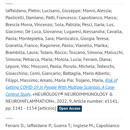
Iaffaldano, Pietro; Lucisano, Giuseppe; Manni, Alessia;
Paolicelli, Damiano; Patti, Francesco; Capobianco, Marco;
Brescia Morra, Vincenzo; Sola, Patrizia; Pesci, Ilaria; Lus,
Giacomo; De Luca, Giovanna; Lugaresi, Alessandra; Cavalla,
Paola; Montepietra, Sara; Maniscalco, Giorgia Teresa;
Granella, Franco; Ragonese, Paolo; Vianello, Marika;
Brambilla, Laura; Totaro, Rocco; Toscano, Simona; Malucchi,
Simona; Petracca, Maria; Moiola, Lucia; Ferraro, Diana;
Lepore, Vito; Mosconi, Paola; Ponzio, Michela; Tedeschi,
Gioacchino; Comi, Giancarlo; Battaglia, Mario Alberto;
Filippi, Massimo; Amato, Maria Pia; Trojano, Maria
,
Risk of
Getting COVID-19 in People With Multiple Sclerosis: A Case-
Control Study
, «NEUROLOGY® NEUROIMMUNOLOGY &
NEUROINFLAMMATION», 2022, 9, Article number: e1141,
pp. 1141 - 1154 [articolo]
Open Access
Ferraro D.; Iaffaldano P.; Guerra T.; Inglese M.; Capobianco