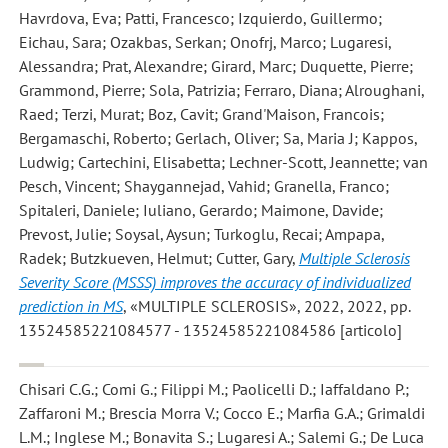
Havrdova, Eva; Patti, Francesco; Izquierdo, Guillermo;
Eichau, Sara; Ozakbas, Serkan; Onofrj, Marco; Lugaresi,
Alessandra; Prat, Alexandre; Girard, Marc; Duquette, Pierre;
Grammond, Pierre; Sola, Patrizia; Ferraro, Diana; Alroughani,
Raed; Terzi, Murat; Boz, Cavit; Grand'Maison, Francois;
Bergamaschi, Roberto; Gerlach, Oliver; Sa, Maria J; Kappos,
Ludwig; Cartechini, Elisabetta; Lechner-Scott, Jeannette; van
Pesch, Vincent; Shaygannejad, Vahid; Granella, Franco;
Spitaleri, Daniele; Iuliano, Gerardo; Maimone, Davide;
Prevost, Julie; Soysal, Aysun; Turkoglu, Recai; Ampapa,
Radek; Butzkueven, Helmut; Cutter, Gary
,
Multiple Sclerosis
Severity Score (MSSS) improves the accuracy of individualized
prediction in MS
, «MULTIPLE SCLEROSIS», 2022, 2022, pp.
13524585221084577 - 13524585221084586 [articolo]
Chisari C.G.; Comi G.; Filippi M.; Paolicelli D.; Iaffaldano P.;
Zaffaroni M.; Brescia Morra V.; Cocco E.; Marfia G.A.; Grimaldi
L.M.; Inglese M.; Bonavita S.; Lugaresi A.; Salemi G.; De Luca