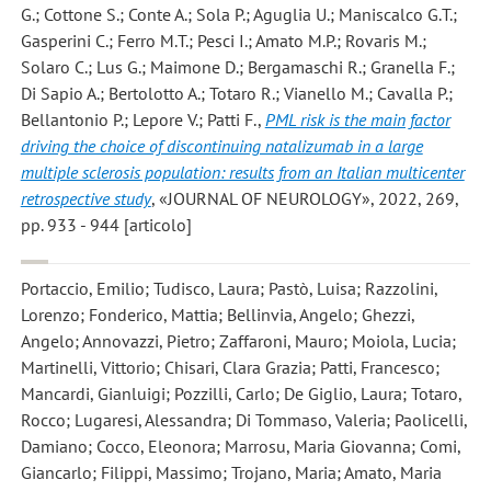
G.; Cottone S.; Conte A.; Sola P.; Aguglia U.; Maniscalco G.T.;
Gasperini C.; Ferro M.T.; Pesci I.; Amato M.P.; Rovaris M.;
Solaro C.; Lus G.; Maimone D.; Bergamaschi R.; Granella F.;
Di Sapio A.; Bertolotto A.; Totaro R.; Vianello M.; Cavalla P.;
Bellantonio P.; Lepore V.; Patti F.
,
PML risk is the main factor
driving the choice of discontinuing natalizumab in a large
multiple sclerosis population: results from an Italian multicenter
retrospective study
, «JOURNAL OF NEUROLOGY», 2022, 269,
pp. 933 - 944 [articolo]
Portaccio, Emilio; Tudisco, Laura; Pastò, Luisa; Razzolini,
Lorenzo; Fonderico, Mattia; Bellinvia, Angelo; Ghezzi,
Angelo; Annovazzi, Pietro; Zaffaroni, Mauro; Moiola, Lucia;
Martinelli, Vittorio; Chisari, Clara Grazia; Patti, Francesco;
Mancardi, Gianluigi; Pozzilli, Carlo; De Giglio, Laura; Totaro,
Rocco; Lugaresi, Alessandra; Di Tommaso, Valeria; Paolicelli,
Damiano; Cocco, Eleonora; Marrosu, Maria Giovanna; Comi,
Giancarlo; Filippi, Massimo; Trojano, Maria; Amato, Maria