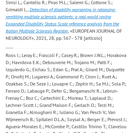
Sinisi L.; Cantello R.; Piras M.L.; Salemi G.; Cottone S.;
Grimaldi L.
,
Detection of disability worsening in relapsing-
remitting multiple sclerosis patients: a real-world roving
Expanded Disability Status Scale reference analysis from the
Italian Multiple Sclerosis Register
, «EUROPEAN JOURNAL OF
NEUROLOGY», 2021, 28, pp. 567 - 578 [articolo]
Roos I.; Leray E.; Frascoli F.; Casey R.; Brown J.W.L.; Horakova
D.; Havrdova E.K.; Debouverie M.; Trojano M.; Patti F.;
Izquierdo G.; Eichau S.; Edan G.; Prat A.; Girard M.; Duquette
P.; Onofrj M.; Lugaresi A.; Grammond P.; Ciron J.; Ruet A.;
Ozakbas S.; De Seze J.; Louapre C.; Zephir H.; Sa M.J.; Sola P.;
Ferraro D.; Labauge P.; Defer G.; Bergamaschi R.; Lebrun-
Frenay C.; Boz C.; Cartechini E.; Moreau T.; Laplaud D.;
Lechner-Scott J.; Grand'Maison F.; Gerlach O.; Terzi M.;
Granella F.; Alroughani R.; Iuliano G.; Van Pesch V.; Van
Wijmeersch B.; Spitaleri D.L.A.; Soysal A.; Berger E.; Prevost J.;
Aguera-Morales E.; McCombe P.; Castillo Trivino T.; Clavelou