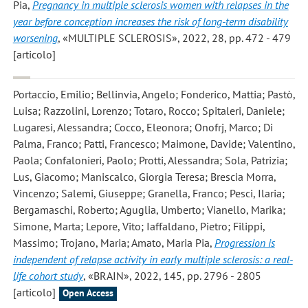
Pia
,
Pregnancy in multiple sclerosis women with relapses in the
year before conception increases the risk of long-term disability
worsening
, «MULTIPLE SCLEROSIS», 2022, 28, pp. 472 - 479
[articolo]
Portaccio, Emilio; Bellinvia, Angelo; Fonderico, Mattia; Pastò,
Luisa; Razzolini, Lorenzo; Totaro, Rocco; Spitaleri, Daniele;
Lugaresi, Alessandra; Cocco, Eleonora; Onofrj, Marco; Di
Palma, Franco; Patti, Francesco; Maimone, Davide; Valentino,
Paola; Confalonieri, Paolo; Protti, Alessandra; Sola, Patrizia;
Lus, Giacomo; Maniscalco, Giorgia Teresa; Brescia Morra,
Vincenzo; Salemi, Giuseppe; Granella, Franco; Pesci, Ilaria;
Bergamaschi, Roberto; Aguglia, Umberto; Vianello, Marika;
Simone, Marta; Lepore, Vito; Iaffaldano, Pietro; Filippi,
Massimo; Trojano, Maria; Amato, Maria Pia
,
Progression is
independent of relapse activity in early multiple sclerosis: a real-
life cohort study
, «BRAIN», 2022, 145, pp. 2796 - 2805
[articolo]
Open Access