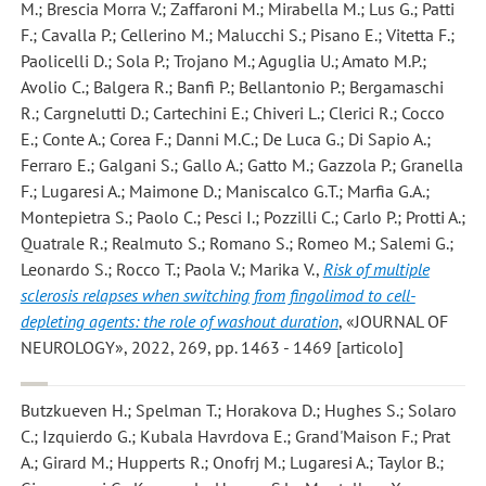
M.; Brescia Morra V.; Zaffaroni M.; Mirabella M.; Lus G.; Patti
F.; Cavalla P.; Cellerino M.; Malucchi S.; Pisano E.; Vitetta F.;
Paolicelli D.; Sola P.; Trojano M.; Aguglia U.; Amato M.P.;
Avolio C.; Balgera R.; Banfi P.; Bellantonio P.; Bergamaschi
R.; Cargnelutti D.; Cartechini E.; Chiveri L.; Clerici R.; Cocco
E.; Conte A.; Corea F.; Danni M.C.; De Luca G.; Di Sapio A.;
Ferraro E.; Galgani S.; Gallo A.; Gatto M.; Gazzola P.; Granella
F.; Lugaresi A.; Maimone D.; Maniscalco G.T.; Marfia G.A.;
Montepietra S.; Paolo C.; Pesci I.; Pozzilli C.; Carlo P.; Protti A.;
Quatrale R.; Realmuto S.; Romano S.; Romeo M.; Salemi G.;
Leonardo S.; Rocco T.; Paola V.; Marika V.
,
Risk of multiple
sclerosis relapses when switching from fingolimod to cell-
depleting agents: the role of washout duration
, «JOURNAL OF
NEUROLOGY», 2022, 269, pp. 1463 - 1469 [articolo]
Butzkueven H.; Spelman T.; Horakova D.; Hughes S.; Solaro
C.; Izquierdo G.; Kubala Havrdova E.; Grand'Maison F.; Prat
A.; Girard M.; Hupperts R.; Onofrj M.; Lugaresi A.; Taylor B.;