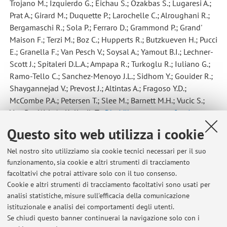
Trojano M.; Izquierdo G.; Eichau S.; Ozakbas S.; Lugaresi A.;
Prat A.; Girard M.; Duquette P.; Larochelle C.; Alroughani R.;
Bergamaschi R.; Sola P.; Ferraro D.; Grammond P.; Grand'
Maison F.; Terzi M.; Boz C.; Hupperts R.; Butzkueven H.; Pucci
E.; Granella F.; Van Pesch V.; Soysal A.; Yamout B.I.; Lechner-
Scott J.; Spitaleri D.L.A.; Ampapa R.; Turkoglu R.; Iuliano G.;
Ramo-Tello C.; Sanchez-Menoyo J.L.; Sidhom Y.; Gouider R.;
Shaygannejad V.; Prevost J.; Altintas A.; Fragoso Y.D.;
McCombe P.A.; Petersen T.; Slee M.; Barnett M.H.; Vucic S.;
Van Der Walt A.; Kalincik T.
,
Disability outcomes of early
cerebellar and brainstem symptoms in multiple sclerosis
,
Questo sito web utilizza i cookie
«MULTIPLE SCLEROSIS», 2021, 27, pp. 755 - 766 [articolo]
Nel nostro sito utilizziamo sia cookie tecnici necessari per il suo
funzionamento, sia cookie e altri strumenti di tracciamento
facoltativi che potrai attivare solo con il tuo consenso.
4
5
6
7
8
Cookie e altri strumenti di tracciamento facoltativi sono usati per
analisi statistiche, misure sull'efficacia della comunicazione
Pubblicazioni antecedenti il 2004
istituzionale e analisi dei comportamenti degli utenti.
Se chiudi questo banner continuerai la navigazione solo con i