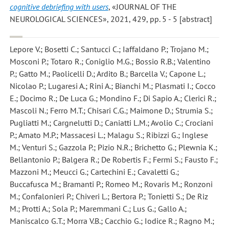
cognitive debriefing with users
, «JOURNAL OF THE
NEUROLOGICAL SCIENCES», 2021, 429, pp. 5 - 5 [abstract]
Lepore V.; Bosetti C.; Santucci C.; Iaffaldano P.; Trojano M.;
Mosconi P.; Totaro R.; Coniglio M.G.; Bossio R.B.; Valentino
P.; Gatto M.; Paolicelli D.; Ardito B.; Barcella V.; Capone L.;
Nicolao P.; Lugaresi A.; Rini A.; Bianchi M.; Plasmati I.; Cocco
E.; Docimo R.; De Luca G.; Mondino F.; Di Sapio A.; Clerici R.;
Mascoli N.; Ferro M.T.; Chisari C.G.; Maimone D.; Strumia S.;
Pugliatti M.; Cargnelutti D.; Caniatti L.M.; Avolio C.; Crociani
P.; Amato M.P.; Massacesi L.; Malagu S.; Ribizzi G.; Inglese
M.; Venturi S.; Gazzola P.; Pizio N.R.; Brichetto G.; Plewnia K.;
Bellantonio P.; Balgera R.; De Robertis F.; Fermi S.; Fausto F.;
Mazzoni M.; Meucci G.; Cartechini E.; Cavaletti G.;
Buccafusca M.; Bramanti P.; Romeo M.; Rovaris M.; Ronzoni
M.; Confalonieri P.; Chiveri L.; Bertora P.; Tonietti S.; De Riz
M.; Protti A.; Sola P.; Maremmani C.; Lus G.; Gallo A.;
Maniscalco G.T.; Morra V.B.; Cacchio G.; Iodice R.; Ragno M.;