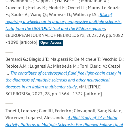
Giovannoni G.; Kappos L.; Hauser S.L.; Montalban X.;
Craveiro L.; Freitas R.; Model F.; Overell J.; Muros-Le Rouzic
E.; Sauter A.; Wang Q.; Wormser D.; Wolinsky J.S.
,
Risk of
requiring a wheelchair in primary progressive multiple sclerosis:
Data from the ORATORIO trial and the MSBase registry
,
«EUROPEAN JOURNAL OF NEUROLOGY», 2022, 29, pp. 1082
- 1090 [articolo]
Open Access
Bernardi G.; Biagioli T.; Malpassi P.; De Michele T.; Vecchio D.;
Repice A.M.; Lugaresi A.; Mirabella M.; Torri Clerici V.; Crespi
I.
,
The contribute of cerebrospinal fluid free light-chain assay in
the diagnosis of multiple sclerosis and other neurological
diseases in an Italian multicenter study
, «MULTIPLE
SCLEROSIS», 2022, 28, pp. 1364 - 1372 [articolo]
Tonetti, Lorenzo; Camilli, Federico; Giovagnoli, Sara; Natale,
Vincenzo; Lugaresi, Alessandra
,
A Pilot Study of 24-h Motor
Activity Patterns in Multiple Sclerosis: Pre-Planned Follow-Up at